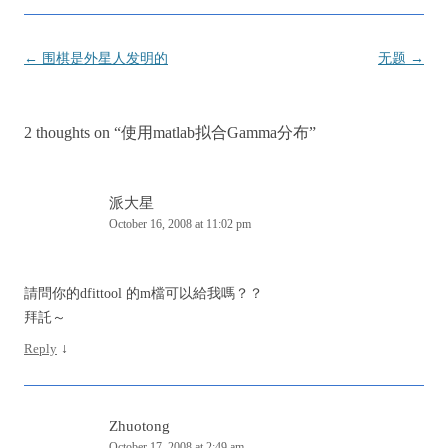
Post
←
围棋是外星人发明的
无题
→
navigation
2 thoughts on “
使用matlab拟合Gamma分布
”
派大星
October 16, 2008 at 11:02 pm
請問你的dfittool 的m檔可以給我嗎？？
拜託～
Reply
↓
Zhuotong
October 17, 2008 at 2:49 am