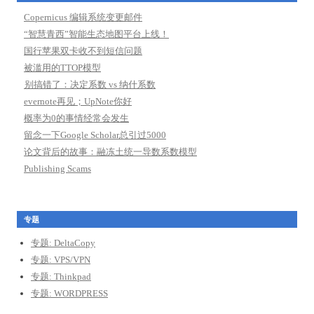
Copernicus 编辑系统变更邮件
“智慧青西”智能生态地图平台上线！
国行苹果双卡收不到短信问题
被滥用的TTOP模型
别搞错了：决定系数 vs 纳什系数
evernote再见；UpNote你好
概率为0的事情经常会发生
留念一下Google Scholar总引过5000
论文背后的故事：融冻土统一导数系数模型
Publishing Scams
专题
专题: DeltaCopy
专题: VPS/VPN
专题: Thinkpad
专题: WORDPRESS