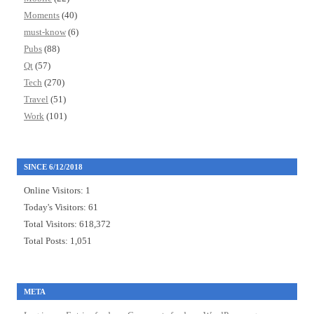
Moments
(40)
must-know
(6)
Pubs
(88)
Qt
(57)
Tech
(270)
Travel
(51)
Work
(101)
SINCE 6/12/2018
Online Visitors:
1
Today's Visitors:
61
Total Visitors:
618,372
Total Posts:
1,051
META