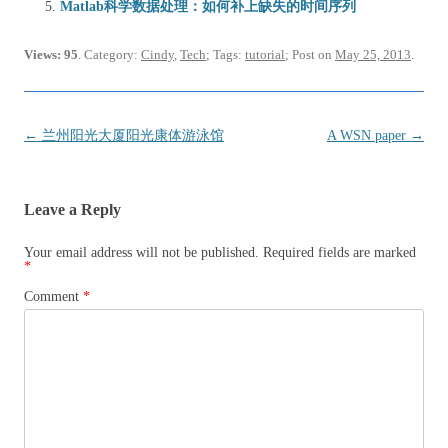
Matlab科学数据处理：如何补上缺失的时间序列
Views: 95
. Category:
Cindy
,
Tech
; Tags:
tutorial
; Post on
May 25, 2013
.
Post
←
兰州阳光大厦阳光康体游泳馆
A WSN paper
→
navigation
Leave a Reply
Your email address will not be published.
Required fields are marked
*
Comment
*