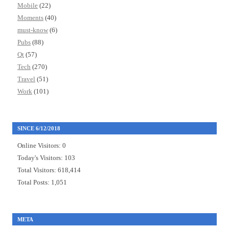
Mobile
(22)
Moments
(40)
must-know
(6)
Pubs
(88)
Qt
(57)
Tech
(270)
Travel
(51)
Work
(101)
SINCE 6/12/2018
Online Visitors:
0
Today's Visitors:
103
Total Visitors:
618,414
Total Posts:
1,051
META