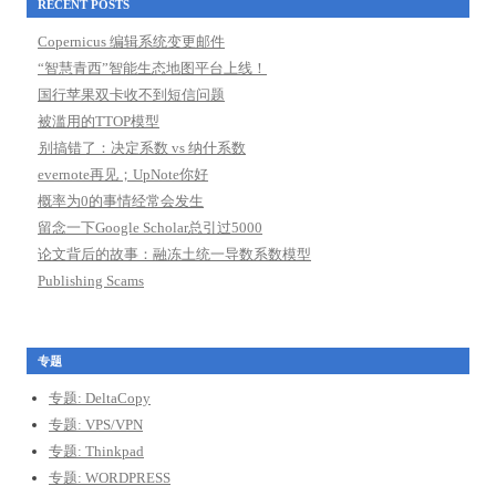
RECENT POSTS
Copernicus 编辑系统变更邮件
“智慧青西”智能生态地图平台上线！
国行苹果双卡收不到短信问题
被滥用的TTOP模型
别搞错了：决定系数 vs 纳什系数
evernote再见；UpNote你好
概率为0的事情经常会发生
留念一下Google Scholar总引过5000
论文背后的故事：融冻土统一导数系数模型
Publishing Scams
专题
专题: DeltaCopy
专题: VPS/VPN
专题: Thinkpad
专题: WORDPRESS