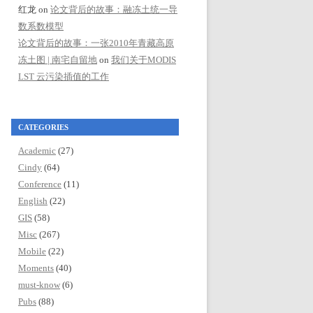
红龙
on
论文背后的故事：融冻土统一导
数系数模型
论文背后的故事：一张2010年青藏高原
冻土图 | 南宅自留地
on
我们关于MODIS
LST 云污染插值的工作
CATEGORIES
Academic
(27)
Cindy
(64)
Conference
(11)
English
(22)
GIS
(58)
Misc
(267)
Mobile
(22)
Moments
(40)
must-know
(6)
Pubs
(88)