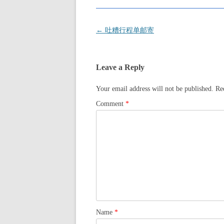
Post
←
吐糟行程单邮寄
navigation
Leave a Reply
Your email address will not be published.
Re
Comment
*
Name
*