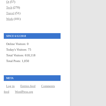
Qt
(57)
Tech
(270)
Travel
(51)
Work
(101)
SINCE 6/12/2018
Online Visitors:
0
Today's Visitors:
75
Total Visitors:
618,118
Total Posts:
1,050
META
Log in
Entries feed
Comments
feed
WordPress.org