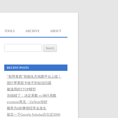
TOOLS
ARCHIVE
ABOUT
Search
for:
RECENT POSTS
“智慧青西”智能生态地图平台上线！
国行苹果双卡收不到短信问题
被滥用的TTOP模型
别搞错了：决定系数 vs 纳什系数
evernote再见；UpNote你好
概率为0的事情经常会发生
留念一下Google Scholar总引过5000