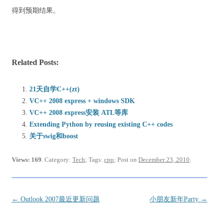
得到预期结果。
Related Posts:
21天自学C++(zt)
VC++ 2008 express + windows SDK
VC++ 2008 express安装 ATL等库
Extending Python by reusing existing C++ codes
关于swig和boost
Views: 169
. Category:
Tech
; Tags:
cpp
; Post on
December 23, 2010
.
Post
←
Outlook 2007最近更新问题
小朋友新年Party
→
navigation