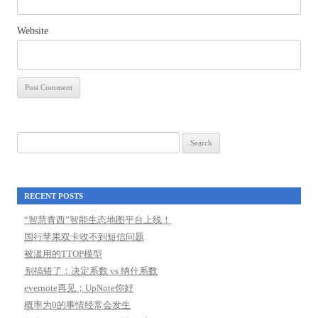
Website
Search
for:
RECENT POSTS
“智慧青西”智能生态地图平台上线！
国行苹果双卡收不到短信问题
被滥用的TTOP模型
别搞错了：决定系数 vs 纳什系数
evernote再见；UpNote你好
概率为0的事情经常会发生