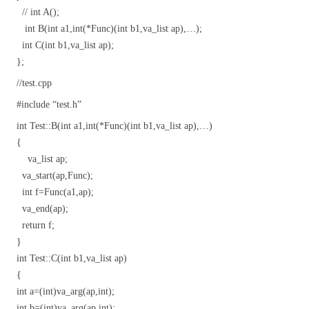
// int A();
int B(int a1,int(*Func)(int b1,va_list ap),…);
int C(int b1,va_list ap);
};
//test.cpp
#include “test.h”
int Test::B(int a1,int(*Func)(int b1,va_list ap),…)
{
va_list ap;
va_start(ap,Func);
int f=Func(a1,ap);
va_end(ap);
return f;
}
int Test::C(int b1,va_list ap)
{
int a=(int)va_arg(ap,int);
int b=(int)va_arg(ap,int);