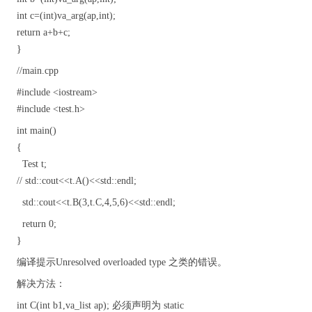
int c=(int)va_arg(ap,int);
return a+b+c;
}
//main.cpp
#include <iostream>
#include <test.h>
int main()
{
Test t;
// std::cout<<t.A()<<std::endl;
std::cout<<t.B(3,t.C,4,5,6)<<std::endl;
return 0;
}
编译提示Unresolved overloaded type 之类的错误。
解决方法：
int C(int b1,va_list ap); 必须声明为 static