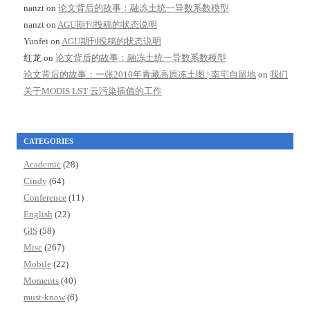
nanzt
on
论文背后的故事：融冻土统一导数系数模型
nanzt
on
AGU期刊投稿的状态说明
Yunfei
on
AGU期刊投稿的状态说明
红龙
on
论文背后的故事：融冻土统一导数系数模型
论文背后的故事：一张2010年青藏高原冻土图 | 南宅自留地
on
我们
关于MODIS LST 云污染插值的工作
CATEGORIES
Academic
(28)
Cindy
(64)
Conference
(11)
English
(22)
GIS
(58)
Misc
(267)
Mobile
(22)
Moments
(40)
must-know
(6)