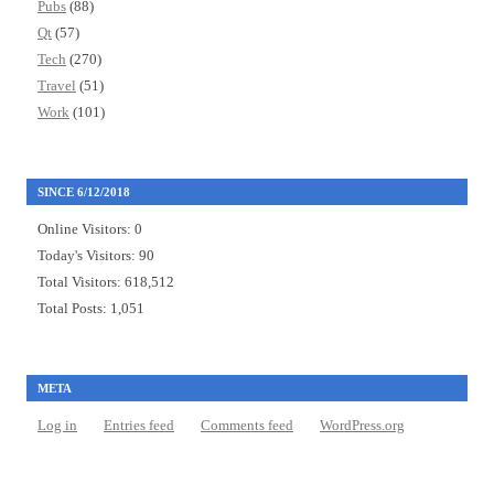
Pubs
(88)
Qt
(57)
Tech
(270)
Travel
(51)
Work
(101)
SINCE 6/12/2018
Online Visitors:
0
Today's Visitors:
90
Total Visitors:
618,512
Total Posts:
1,051
META
Log in
Entries feed
Comments feed
WordPress.org