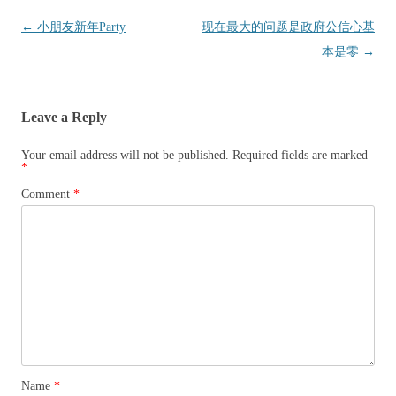
Post
←
小朋友新年Party
现在最大的问题是政府公信心基
navigation
本是零
→
Leave a Reply
Your email address will not be published.
Required fields are marked
*
Comment
*
Name
*