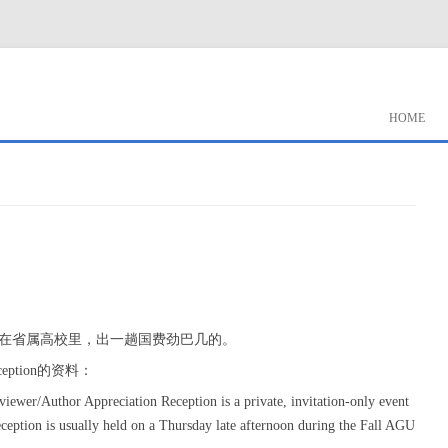
HOME
。在省属高校里，出一趟国费劲巴几的。
ception的资料：
wer/Author Appreciation Reception is a private, invitation-only event
eception is usually held on a Thursday late afternoon during the Fall AGU