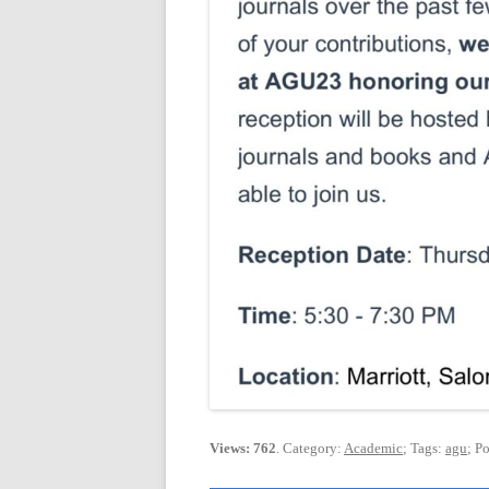
Views: 762
. Category:
Academic
; Tags:
agu
; P