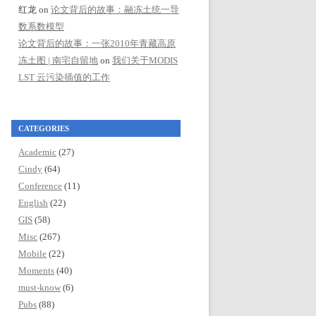
红龙
on
论文背后的故事：融冻土统一导
数系数模型
论文背后的故事：一张2010年青藏高原
冻土图 | 南宅自留地
on
我们关于MODIS
LST 云污染插值的工作
CATEGORIES
Academic
(27)
Cindy
(64)
Conference
(11)
English
(22)
GIS
(58)
Misc
(267)
Mobile
(22)
Moments
(40)
must-know
(6)
Pubs
(88)