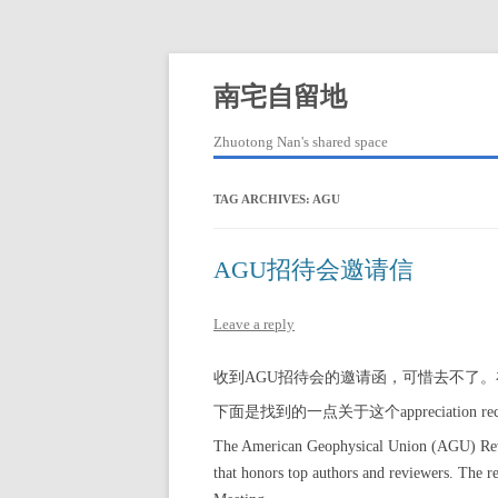
Skip
to
content
南宅自留地
Zhuotong Nan's shared space
TAG ARCHIVES:
AGU
AGU招待会邀请信
Leave a reply
收到AGU招待会的邀请函，可惜去不了
下面是找到的一点关于这个appreciation re
The American Geophysical Union (AGU) Revie
that honors top authors and reviewers. The r