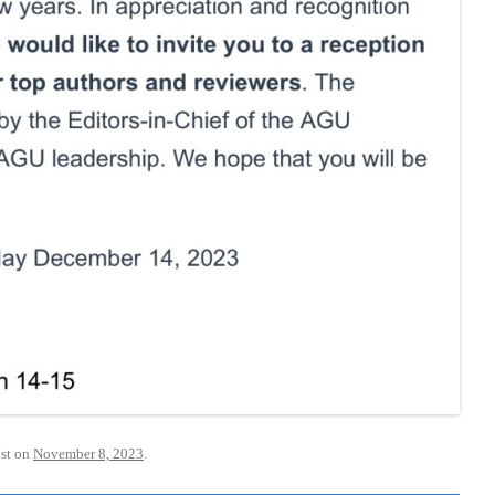
ost on
November 8, 2023
.