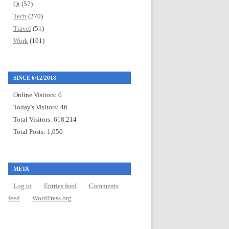
Qt
(57)
Tech
(270)
Travel
(51)
Work
(101)
SINCE 6/12/2018
Online Visitors:
0
Today's Visitors:
46
Total Visitors:
618,214
Total Posts:
1,050
META
Log in
Entries feed
Comments
feed
WordPress.org