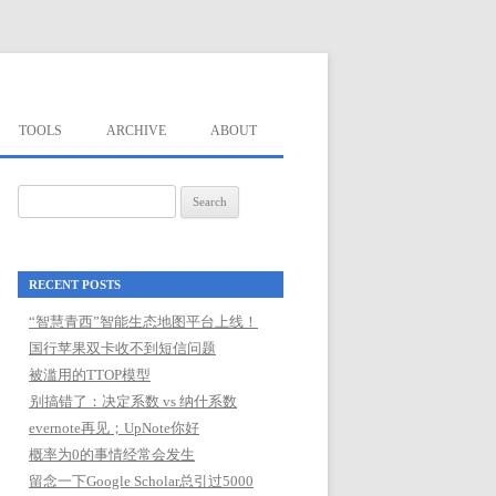
TOOLS
ARCHIVE
ABOUT
Search
for:
RECENT POSTS
“智慧青西”智能生态地图平台上线！
国行苹果双卡收不到短信问题
被滥用的TTOP模型
别搞错了：决定系数 vs 纳什系数
evernote再见；UpNote你好
概率为0的事情经常会发生
留念一下Google Scholar总引过5000