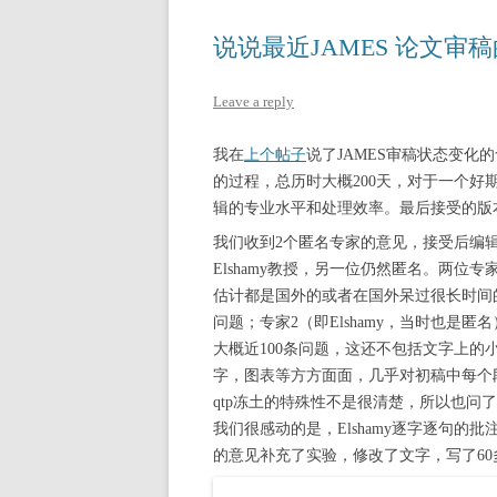
说说最近JAMES 论文审
Leave a reply
我在
上个帖子
说了JAMES审稿状态变化的含
的过程，总历时大概200天，对于一个
辑的专业水平和处理效率。最后接受的版
我们收到2个匿名专家的意见，接受后编辑转
Elshamy教授，另一位仍然匿名。两
估计都是国外的或者在国外呆过很长时间的
问题；专家2（即Elshamy，当时也是
大概近100条问题，这还不包括文字上
字，图表等方方面面，几乎对初稿中每个
qtp冻土的特殊性不是很清楚，所以也
我们很感动的是，Elshamy逐字逐句
的意见补充了实验，修改了文字，写了6