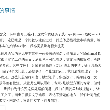
稿的事情
义，从中也可以看到，这次审稿经历了从major到minor最终accept
好期刊，这已经是一个比较快速的过程，我总体是很满意审稿质量、编
本与初始版本对比，我感觉质量有很大提高。
发给我的意见里有其中一位专家的署名，是加拿大的Mohamed E.
位专家都肯定了工作的意义，从意见里可以看到，英文写的很标准，所以
专家。其中专家1十分懂青藏高原（QTP)冻土的事情，提了几条大
匿名）除了4个大问题，还提供了一个批注的pdf，我们后来整理了一下，
的小意见。这些问题包括引言，模型细节，实验设计，结果陈述，文
段落都有批注。从意见也可以看出，专家2是模型方面的专家，但对
问了一些我们为什么要这样处理的问题（我们在回复里加以澄清）。让
的批注了文字，指出了很多文字错误，表达不清楚的地方。我们针对他们
0多页的回复信，逐条回应了上百条问题。