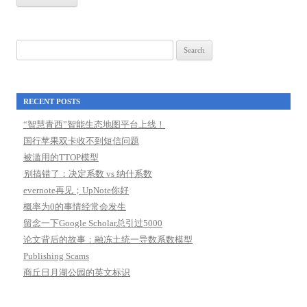
Search
for:
RECENT POSTS
“智慧青西”智能生态地图平台上线！
国行苹果双卡收不到短信问题
被滥用的TTOP模型
别搞错了：决定系数 vs 纳什系数
evernote再见；UpNote你好
概率为0的事情经常会发生
留念一下Google Scholar总引过5000
论文背后的故事：融冻土统一导数系数模型
Publishing Scams
商丘日月湖公园的英文标识