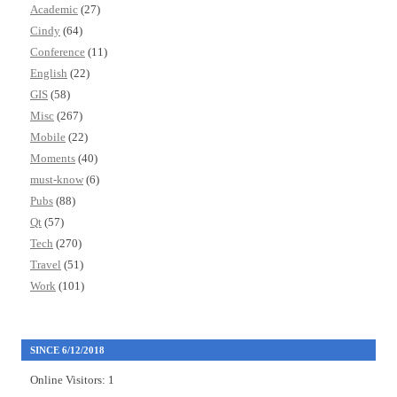
Academic
(27)
Cindy
(64)
Conference
(11)
English
(22)
GIS
(58)
Misc
(267)
Mobile
(22)
Moments
(40)
must-know
(6)
Pubs
(88)
Qt
(57)
Tech
(270)
Travel
(51)
Work
(101)
SINCE 6/12/2018
Online Visitors:
1