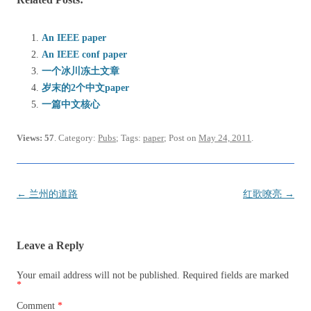
An IEEE paper
An IEEE conf paper
一个冰川冻土文章
岁末的2个中文paper
一篇中文核心
Views: 57
. Category:
Pubs
; Tags:
paper
; Post on
May 24, 2011
.
Post
←
兰州的道路
红歌嘹亮
→
navigation
Leave a Reply
Your email address will not be published.
Required fields are marked
*
Comment
*