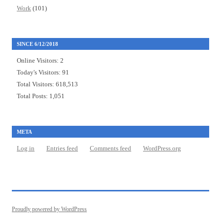
Work
(101)
SINCE 6/12/2018
Online Visitors:
2
Today's Visitors:
91
Total Visitors:
618,513
Total Posts:
1,051
META
Log in
Entries feed
Comments feed
WordPress.org
Proudly powered by WordPress