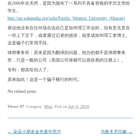
在2006年在关闭，是因为颁布了一系列不具备资格的学历文凭给
学生。
http://en.wikipedia.org/wiki/Pacific_Western_University_(Hawaii)
唐说他没有在任何场合说自己是加州理工毕业的，但有意无意在
一些上下文下，或者通过记者的描述，就变成加州理工拿博士。
这是骗子们常用手段。
律师事务所：原来是因为翻译的问题，他办的都不是律师事务
所，只是一般的公司（美国公司谁都可以很容易的注册上）。
专利：都卖给别人了。
原来如此！这是一个骗子横行的时代。
No related posts.
Views: 97
. Category:
Misc
; Post on
July 6, 2010
.
Post
←
朵朵小朋友金色童年照片
乌鲁木齐印象
→