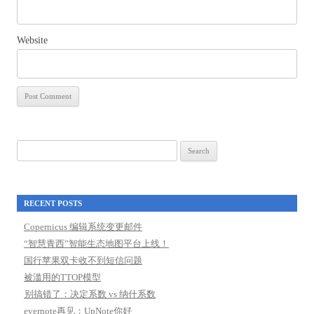
Website
Search
for:
RECENT POSTS
Copernicus 编辑系统变更邮件
“智慧青西”智能生态地图平台上线！
国行苹果双卡收不到短信问题
被滥用的TTOP模型
别搞错了：决定系数 vs 纳什系数
evernote再见；UpNote你好