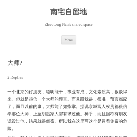
Skip
to
content
南宅自留地
Zhuotong Nan's shared space
Menu
大师?
2 Replies
一个北京的好朋友，聪明能干，事业有成，文化素质高，很谈得
来。但就是很信一个大师的预言。而且跟我讲，很准，预言都应
了，而且以前的事，大师能了如指掌。据说京城富人权贵都很信
奉那位大师，上至胡温家人都有求过他。神乎，而且据称有朋友
诋毁过他，结果就很倒霉。所以我在这里写这个是冒着倒霉的危
险。