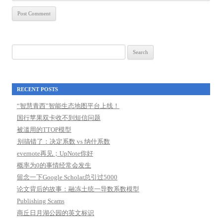
Search
for:
RECENT POSTS
“智慧青西”智能生态地图平台上线！
国行苹果双卡收不到短信问题
被滥用的TTOP模型
别搞错了：决定系数 vs 纳什系数
evernote再见；UpNote你好
概率为0的事情经常会发生
留念一下Google Scholar总引过5000
论文背后的故事：融冻土统一导数系数模型
Publishing Scams
商丘日月湖公园的英文标识