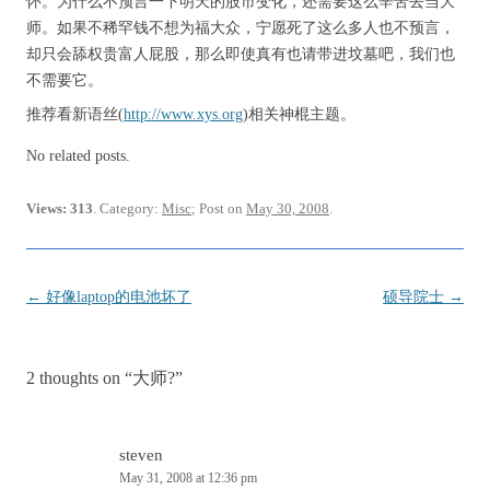
怀。为什么不预言一下明天的股市变化，还需要这么辛苦去当大
师。如果不稀罕钱不想为福大众，宁愿死了这么多人也不预言，
却只会舔权贵富人屁股，那么即使真有也请带进坟墓吧，我们也
不需要它。
推荐看新语丝(
http://www.xys.org
)相关神棍主题。
No related posts.
Views: 313
. Category:
Misc
; Post on
May 30, 2008
.
Post
←
好像laptop的电池坏了
硕导院士
→
navigation
2 thoughts on “
大师?
”
steven
May 31, 2008 at 12:36 pm