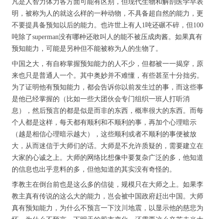
凡是人智力体力各方面可能有区别，但现代生物和解剖医学早表
明，被称为人的就这么样的一种动物，不具备超自然的能力，更
不要提具备预知以后的能力。也许世上有人1吨还碾不碎，但100
吨除了superman没有哪种还敢叫人的能不被压成肉酱。如果真有
预知能力，可能是另种但不能被称为人的生物了。
中国之大，有自称掌握预知能力的人不少，但都被一一揭穿，原
来也只是普通人一个。其中奥妙并不难懂，有些甚至十分拙劣。
为了证明他有预知能力，都会告诉你以前发生过的事，而这些事
是他已经掌握的（比如一些大团伙会专门组织一班人打听消
息），然后预言的都是似是而非的东西，概率很大的东西。而每
个人都是这样，每天都有顺利和不顺利的事，再加个心理暗示
（越是相信心理暗示越大），这些顺利或者不顺利的事便被放
大，从而迷信于大师们的话。大师是不允许质疑的，需要建立在
大家的心诚之上。大师的网络比想像中要复杂广泛的多，他知道
的信息也出乎意料的多，但他知道的其实没有奇怪的。
李教主在倒台前也是这么多的信徒，规模只在大师之上。如果李
教主真有传说的这么大的能力，岂会被中国政府赶出中国。大师
真有预知能力，为什么不预言一下汶川地震，以显示他的慈悲为