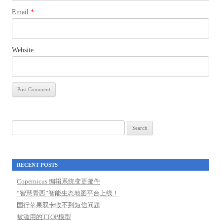
Email
*
Website
Search
for:
RECENT POSTS
Copernicus 编辑系统变更邮件
“智慧青西”智能生态地图平台上线！
国行苹果双卡收不到短信问题
被滥用的TTOP模型