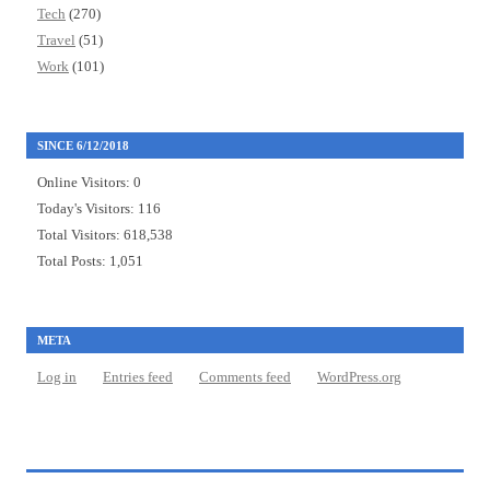
Tech
(270)
Travel
(51)
Work
(101)
SINCE 6/12/2018
Online Visitors:
0
Today's Visitors:
116
Total Visitors:
618,538
Total Posts:
1,051
META
Log in
Entries feed
Comments feed
WordPress.org