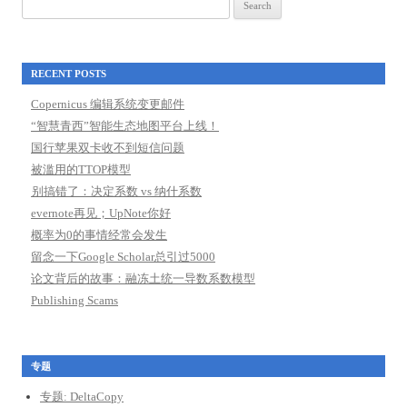
Search
for:
RECENT POSTS
Copernicus 编辑系统变更邮件
“智慧青西”智能生态地图平台上线！
国行苹果双卡收不到短信问题
被滥用的TTOP模型
别搞错了：决定系数 vs 纳什系数
evernote再见；UpNote你好
概率为0的事情经常会发生
留念一下Google Scholar总引过5000
论文背后的故事：融冻土统一导数系数模型
Publishing Scams
专题
专题: DeltaCopy