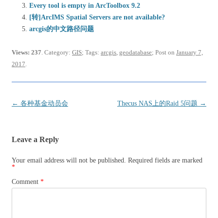
Every tool is empty in ArcToolbox 9.2
[转]ArcIMS Spatial Servers are not available?
arcgis的中文路径问题
Views: 237
. Category:
GIS
; Tags:
arcgis
,
geodatabase
; Post on
January 7,
2017
.
Post
←
各种基金动员会
Thecus NAS上的Raid 5问题
→
navigation
Leave a Reply
Your email address will not be published.
Required fields are marked
*
Comment
*