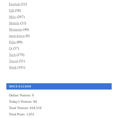
English
(22)
GIS
(58)
Misc
(267)
Mobile
(22)
Moments
(40)
must-know
(6)
Pubs
(88)
Qt
(57)
Tech
(270)
Travel
(51)
Work
(101)
SINCE 6/12/2018
Online Visitors:
0
Today's Visitors:
94
Total Visitors:
618,516
Total Posts:
1,051