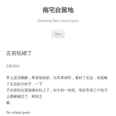
Skip
to
content
南宅自留地
Zhuotong Nan's shared space
Menu
左前轮磳了
3 Replies
早上还没睡醒，希里胡涂的，出车库倒车，看好了右边，却忽略
了左边的大柱子，一下
子左前轮位置就撞在柱上了。好大的一块疤。现在车有三个轮子
上都被碰过了。郁闷之
极。
No related posts.