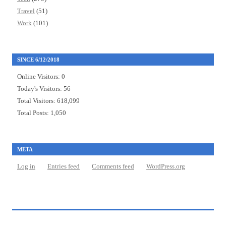
Travel
(51)
Work
(101)
SINCE 6/12/2018
Online Visitors:
0
Today's Visitors:
56
Total Visitors:
618,099
Total Posts:
1,050
META
Log in
Entries feed
Comments feed
WordPress.org