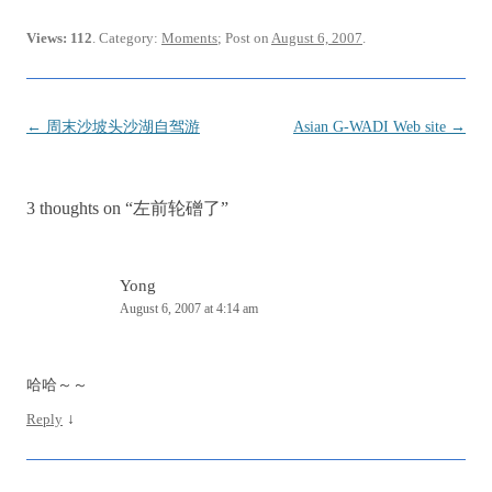
Views: 112
. Category:
Moments
; Post on
August 6, 2007
.
Post
←
周末沙坡头沙湖自驾游
Asian G-WADI Web site
→
navigation
3 thoughts on “
左前轮磳了
”
Yong
August 6, 2007 at 4:14 am
哈哈～～
Reply
↓