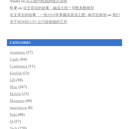
Yunfei
on
AGU期刊投稿的状态说明
红龙
on
论文背后的故事：融冻土统一导数系数模型
论文背后的故事：一张2010年青藏高原冻土图 | 南宅自留地
on
我们
关于MODIS LST 云污染插值的工作
CATEGORIES
Academic
(27)
Cindy
(64)
Conference
(11)
English
(22)
GIS
(58)
Misc
(267)
Mobile
(22)
Moments
(40)
must-know
(6)
Pubs
(88)
Qt
(57)
Tech
(270)