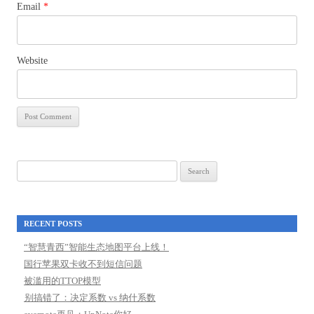
Email
*
Website
Search
for:
RECENT POSTS
“智慧青西”智能生态地图平台上线！
国行苹果双卡收不到短信问题
被滥用的TTOP模型
别搞错了：决定系数 vs 纳什系数