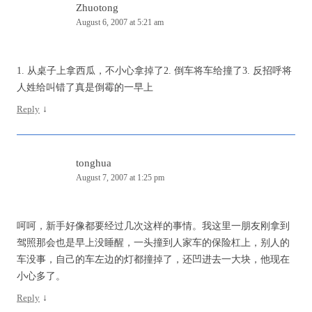
Zhuotong
August 6, 2007 at 5:21 am
1. 从桌子上拿西瓜，不小心拿掉了2. 倒车将车给撞了3. 反招呼将
人姓给叫错了真是倒霉的一早上
Reply
↓
tonghua
August 7, 2007 at 1:25 pm
呵呵，新手好像都要经过几次这样的事情。我这里一朋友刚拿到
驾照那会也是早上没睡醒，一头撞到人家车的保险杠上，别人的
车没事，自己的车左边的灯都撞掉了，还凹进去一大块，他现在
小心多了。
Reply
↓