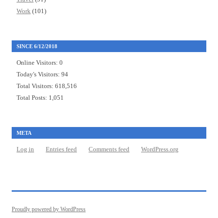
Work
(101)
SINCE 6/12/2018
Online Visitors:
0
Today's Visitors:
94
Total Visitors:
618,516
Total Posts:
1,051
META
Log in
Entries feed
Comments feed
WordPress.org
Proudly powered by WordPress