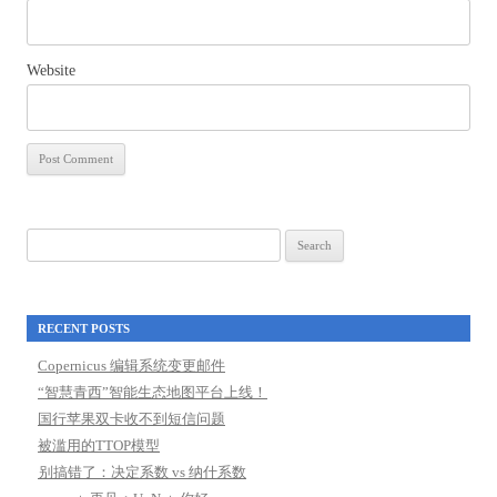
Website
Search
for:
RECENT POSTS
Copernicus 编辑系统变更邮件
“智慧青西”智能生态地图平台上线！
国行苹果双卡收不到短信问题
被滥用的TTOP模型
别搞错了：决定系数 vs 纳什系数