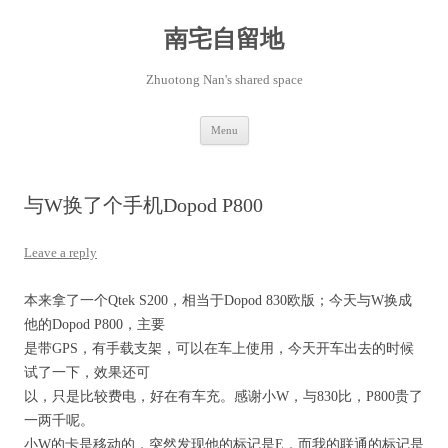
Skip
to
content
南宅自留地
Zhuotong Nan's shared space
Menu
与W换了个手机Dopod P800
Leave a reply
本来拿了一个Qtek S200，相当于Dopod 830欧版；今天与W换成
他的Dopod P800，主要
是带GPS，有手载支架，可以在车上使用，今天开车出去的时候
试了一下，效果还可
以，只是比较费电，好在有车充。感谢小W，与830比，P800贵了
一两千呢。
小W的卡是移动的，突然发现他的标记是E，而我的联通的标记是