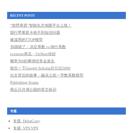
RECENT POSTS
“智慧青西”智能生态地图平台上线！
国行苹果双卡收不到短信问题
被滥用的TTOP模型
别搞错了：决定系数 vs 纳什系数
evernote再见；UpNote你好
概率为0的事情经常会发生
留念一下Google Scholar总引过5000
论文背后的故事：融冻土统一导数系数模型
Publishing Scams
商丘日月湖公园的英文标识
专题
专题: DeltaCopy
专题: VPS/VPN