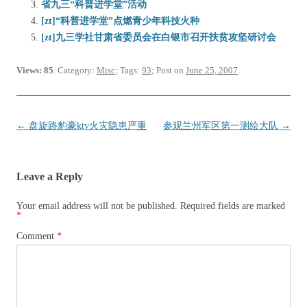
省九三“科普进学堂”活动
[zt]“科普进学堂”点燃青少年科技火种
[zt]九三学社甘肃省委员会在白银市召开扶贫攻坚研讨会
Views: 85
. Category:
Misc
; Tags:
93
; Post on
June 25, 2007
.
Post
←
盘旋路豹豪ktv火灾隐患严重
参观兰州军区第一测绘大队
→
navigation
Leave a Reply
Your email address will not be published.
Required fields are marked
*
Comment
*