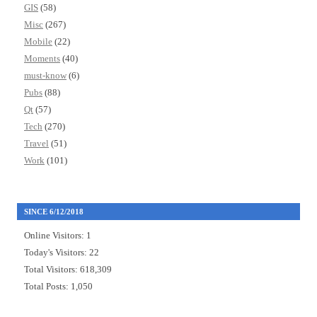
GIS
(58)
Misc
(267)
Mobile
(22)
Moments
(40)
must-know
(6)
Pubs
(88)
Qt
(57)
Tech
(270)
Travel
(51)
Work
(101)
SINCE 6/12/2018
Online Visitors:
1
Today's Visitors:
22
Total Visitors:
618,309
Total Posts:
1,050