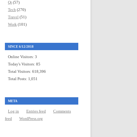
Qt
(57)
Tech
(270)
Travel
(51)
Work
(101)
SINCE 6/12/2018
Online Visitors:
3
Today's Visitors:
85
Total Visitors:
618,396
Total Posts:
1,051
META
Log in
Entries feed
Comments
feed
WordPress.org