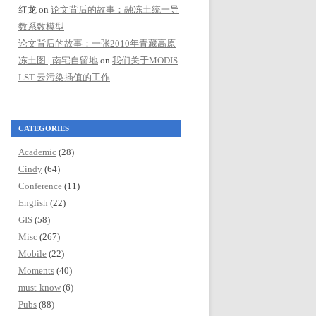
红龙
on
论文背后的故事：融冻土统一导
数系数模型
论文背后的故事：一张2010年青藏高原
冻土图 | 南宅自留地
on
我们关于MODIS
LST 云污染插值的工作
CATEGORIES
Academic
(28)
Cindy
(64)
Conference
(11)
English
(22)
GIS
(58)
Misc
(267)
Mobile
(22)
Moments
(40)
must-know
(6)
Pubs
(88)