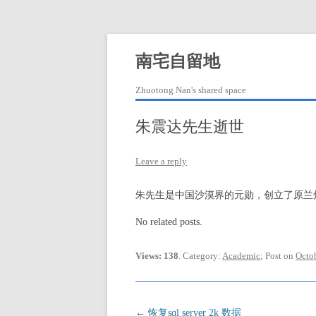
Skip
to
content
南宅自留地
Zhuotong Nan's shared space
朱震达先生逝世
Leave a reply
朱先生是中国沙漠界的元勋，创立了原兰
No related posts.
Views: 138
. Category:
Academic
; Post on
Octob
Post
←
恢复sql server 2k 数据