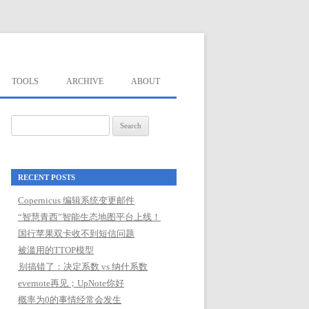
TOOLS
ARCHIVE
ABOUT
Search
for:
RECENT POSTS
Copernicus 编辑系统变更邮件
“智慧青西”智能生态地图平台上线！
国行苹果双卡收不到短信问题
被滥用的TTOP模型
别搞错了：决定系数 vs 纳什系数
evernote再见；UpNote你好
概率为0的事情经常会发生