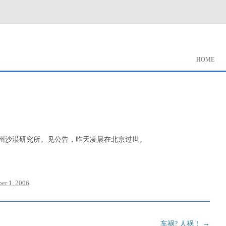
HOME
州沙漠研究所。见公告，昨天凌晨在北京过世。
er 1, 2006
.
车祸? 人祸！
→