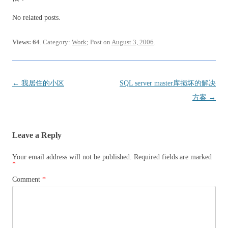
No related posts.
Views: 64
. Category:
Work
; Post on
August 3, 2006
.
Post
←
我居住的小区
SQL server master库损坏的解决
navigation
方案
→
Leave a Reply
Your email address will not be published.
Required fields are marked
*
Comment
*