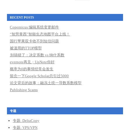
for:
RECENT POSTS
Copernicus 编辑系统变更邮件
“智慧青西”智能生态地图平台上线！
国行苹果双卡收不到短信问题
被滥用的TTOP模型
别搞错了：决定系数 vs 纳什系数
evernote再见；UpNote你好
概率为0的事情经常会发生
留念一下Google Scholar总引过5000
论文背后的故事：融冻土统一导数系数模型
Publishing Scams
专题
专题: DeltaCopy
专题: VPS/VPN