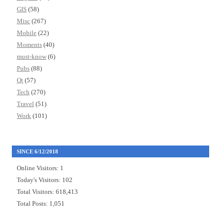
GIS
(58)
Misc
(267)
Mobile
(22)
Moments
(40)
must-know
(6)
Pubs
(88)
Qt
(57)
Tech
(270)
Travel
(51)
Work
(101)
SINCE 6/12/2018
Online Visitors:
1
Today's Visitors:
102
Total Visitors:
618,413
Total Posts:
1,051