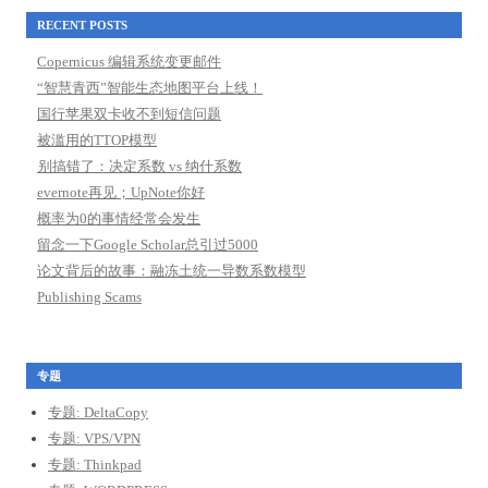
RECENT POSTS
Copernicus 编辑系统变更邮件
“智慧青西”智能生态地图平台上线！
国行苹果双卡收不到短信问题
被滥用的TTOP模型
别搞错了：决定系数 vs 纳什系数
evernote再见；UpNote你好
概率为0的事情经常会发生
留念一下Google Scholar总引过5000
论文背后的故事：融冻土统一导数系数模型
Publishing Scams
专题
专题: DeltaCopy
专题: VPS/VPN
专题: Thinkpad