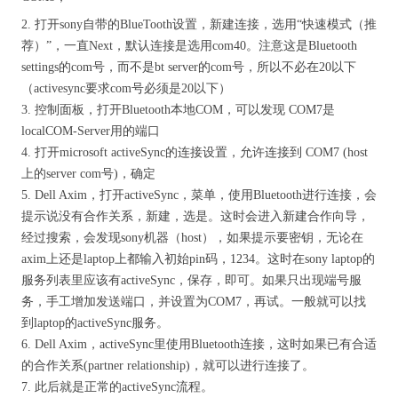
2. 打开sony自带的BlueTooth设置，新建连接，选用“快速模式（推
荐）”，一直Next，默认连接是选用com40。注意这是Bluetooth
settings的com号，而不是bt server的com号，所以不必在20以下
（activesync要求com号必须是20以下）
3. 控制面板，打开Bluetooth本地COM，可以发现 COM7是
localCOM-Server用的端口
4. 打开microsoft activeSync的连接设置，允许连接到 COM7 (host
上的server com号)，确定
5. Dell Axim，打开activeSync，菜单，使用Bluetooth进行连接，会
提示说没有合作关系，新建，选是。这时会进入新建合作向导，
经过搜索，会发现sony机器（host），如果提示要密钥，无论在
axim上还是laptop上都输入初始pin码，1234。这时在sony laptop的
服务列表里应该有activeSync，保存，即可。如果只出现端号服
务，手工增加发送端口，并设置为COM7，再试。一般就可以找
到laptop的activeSync服务。
6. Dell Axim，activeSync里使用Bluetooth连接，这时如果已有合适
的合作关系(partner relationship)，就可以进行连接了。
7. 此后就是正常的activeSync流程。