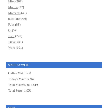
Misc
(267)
Mobile
(22)
Moments
(40)
must-know
(6)
Pubs
(88)
Qt
(57)
Tech
(270)
Travel
(51)
Work
(101)
SINCE 6/12/2018
Online Visitors:
0
Today's Visitors:
94
Total Visitors:
618,516
Total Posts:
1,051
META