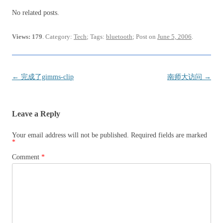
No related posts.
Views: 179
. Category:
Tech
; Tags:
bluetooth
; Post on
June 5, 2006
.
Post
←
完成了gimms-clip
南师大访问
→
navigation
Leave a Reply
Your email address will not be published.
Required fields are marked
*
Comment
*