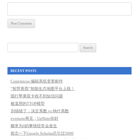
Search
for:
RECENT POSTS
Copernicus 编辑系统变更邮件
“智慧青西”智能生态地图平台上线！
国行苹果双卡收不到短信问题
被滥用的TTOP模型
别搞错了：决定系数 vs 纳什系数
evernote再见；UpNote你好
概率为0的事情经常会发生
留念一下Google Scholar总引过5000