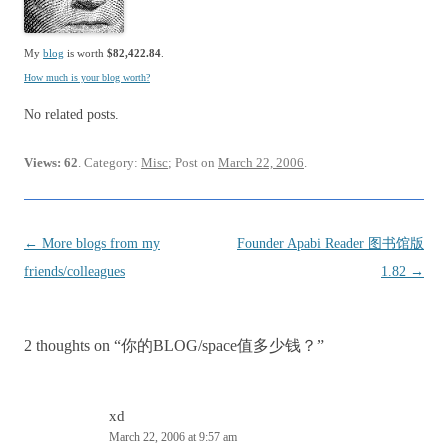
My
blog
is worth
$82,422.84
.
How much is your blog worth?
No related posts.
Views: 62
. Category:
Misc
; Post on
March 22, 2006
.
Post
←
More blogs from my
Founder Apabi Reader 图书馆版
navigation
friends/colleagues
1.82
→
2 thoughts on “
你的BLOG/space值多少钱？
”
xd
March 22, 2006 at 9:57 am