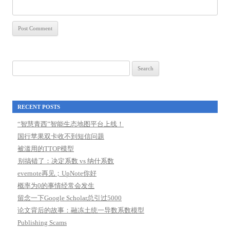
Search
for:
RECENT POSTS
“智慧青西”智能生态地图平台上线！
国行苹果双卡收不到短信问题
被滥用的TTOP模型
别搞错了：决定系数 vs 纳什系数
evernote再见；UpNote你好
概率为0的事情经常会发生
留念一下Google Scholar总引过5000
论文背后的故事：融冻土统一导数系数模型
Publishing Scams