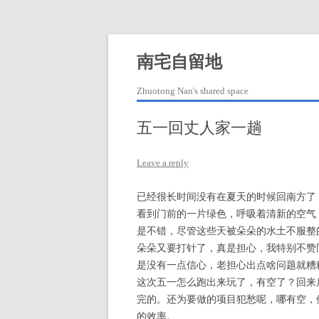
Skip
to
content
南宅自留地
Zhuotong Nan's shared space
五一回丈人家一趟
Leave a reply
已经很长时间没有在夏天的时候回南方了
看到门前的一片绿色，呼吸着清新的空气
是不错，尽管这些天被朵朵的水土不服整
朵朵又要打针了，真是担心，我特别不赞
是没有一点信心，老担心出点啥问题就糟
这次五一怎么跑出来玩了，有空了？回来
完的。还为要做的项目犯愁呢，哪有空，
的效率。