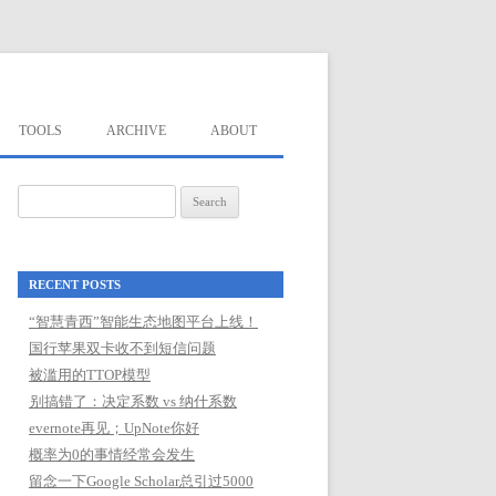
TOOLS
ARCHIVE
ABOUT
Search
for:
RECENT POSTS
“智慧青西”智能生态地图平台上线！
国行苹果双卡收不到短信问题
被滥用的TTOP模型
别搞错了：决定系数 vs 纳什系数
evernote再见；UpNote你好
概率为0的事情经常会发生
留念一下Google Scholar总引过5000