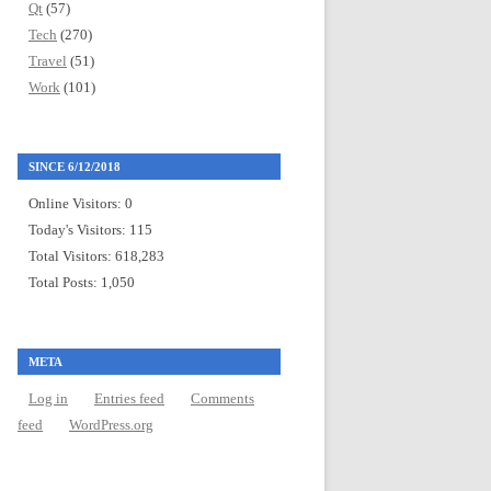
Qt
(57)
Tech
(270)
Travel
(51)
Work
(101)
SINCE 6/12/2018
Online Visitors:
0
Today's Visitors:
115
Total Visitors:
618,283
Total Posts:
1,050
META
Log in
Entries feed
Comments
feed
WordPress.org