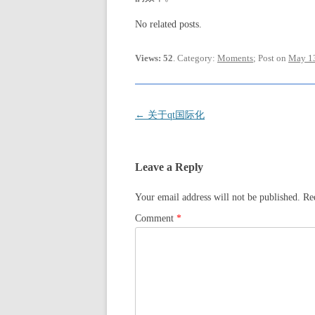
No related posts.
Views: 52
. Category:
Moments
; Post on
May 13
Post
←
关于qt国际化
navigation
Leave a Reply
Your email address will not be published.
Re
Comment
*