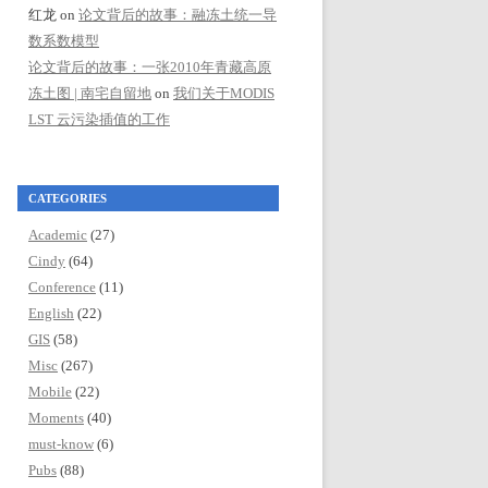
红龙
on
论文背后的故事：融冻土统一导
数系数模型
论文背后的故事：一张2010年青藏高原
冻土图 | 南宅自留地
on
我们关于MODIS
LST 云污染插值的工作
CATEGORIES
Academic
(27)
Cindy
(64)
Conference
(11)
English
(22)
GIS
(58)
Misc
(267)
Mobile
(22)
Moments
(40)
must-know
(6)
Pubs
(88)