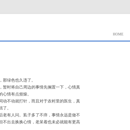
HOME
，那绿色也久违了。
，暂时将自己周边的事情先搁置一下，心情真
的心情有点烦燥。
同动不动就打针，而且对于农村里的医生，真
糕了。
后老有人问。虱子多了不痒，事情永远是做不
但不出去换换心情，老呆着也未必就能有更高