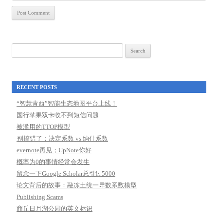
Search
for:
RECENT POSTS
“智慧青西”智能生态地图平台上线！
国行苹果双卡收不到短信问题
被滥用的TTOP模型
别搞错了：决定系数 vs 纳什系数
evernote再见；UpNote你好
概率为0的事情经常会发生
留念一下Google Scholar总引过5000
论文背后的故事：融冻土统一导数系数模型
Publishing Scams
商丘日月湖公园的英文标识