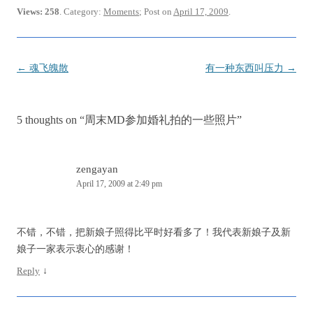
Views: 258
. Category:
Moments
; Post on
April 17, 2009
.
Post
←
魂飞魄散
有一种东西叫压力
→
navigation
5 thoughts on “
周末MD参加婚礼拍的一些照片
”
zengayan
April 17, 2009 at 2:49 pm
不错，不错，把新娘子照得比平时好看多了！我代表新娘子及新
娘子一家表示衷心的感谢！
Reply
↓