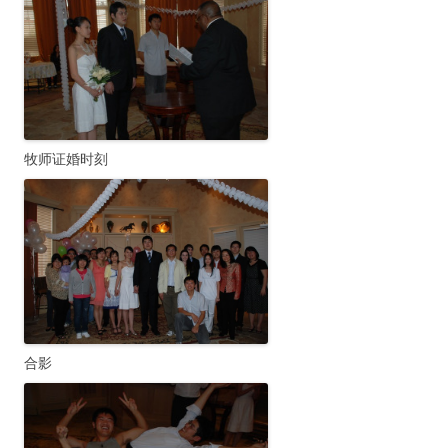
牧师证婚时刻
合影