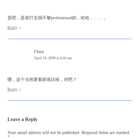
是吧，是谁打击我不够professional的，哈哈，，，，
Reply
↓
Chen
April 19, 2009 at 4:44 am
嗯，这个当然要看跟谁比咯，对吧？
Reply
↓
Leave a Reply
Your email address will not be published.
Required fields are marked
*