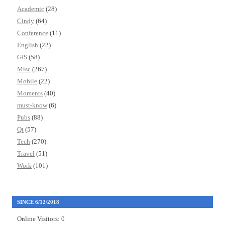
Academic
(28)
Cindy
(64)
Conference
(11)
English
(22)
GIS
(58)
Misc
(267)
Mobile
(22)
Moments
(40)
must-know
(6)
Pubs
(88)
Qt
(57)
Tech
(270)
Travel
(51)
Work
(101)
SINCE 6/12/2018
Online Visitors:
0