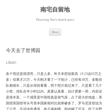
Skip
to
content
南宅自留地
Zhuotong Nan's shared space
Menu
今天去了世博园
1 Reply
各个馆还是很漂亮，只是人多。昨天本想创新高（9.23达63万之
多）结果才25万，今天刚才看了一下统计，已经有38万。多数排
队都很长，只是从馆前看看，照个照片就过来了。只是看了几个
小馆，排队在半小时以内。真要认真看，估计需要一周，内容还
是很丰富。一个感受是中国馆真是很气派，占了偌大的地盘；美
国馆英国馆等头号资本国家相对比就寒碜多了。罗马尼亚馆说为
了公平，不设绿色通道，有点讽刺哦。园内喝了可乐，吃了吉野