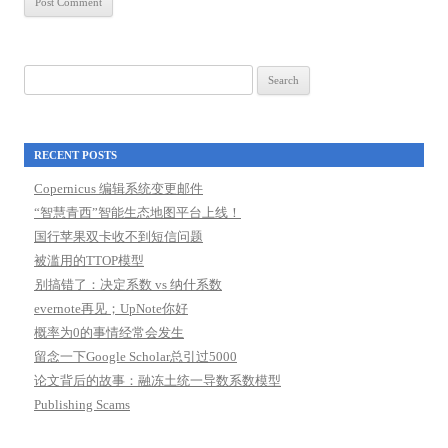
Search
for:
RECENT POSTS
Copernicus 编辑系统变更邮件
“智慧青西”智能生态地图平台上线！
国行苹果双卡收不到短信问题
被滥用的TTOP模型
别搞错了：决定系数 vs 纳什系数
evernote再见；UpNote你好
概率为0的事情经常会发生
留念一下Google Scholar总引过5000
论文背后的故事：融冻土统一导数系数模型
Publishing Scams