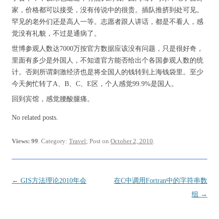
家，价格都可以接受，没有传说中的很贵。插队推挤到处可见。
罕见的老外们还是高人一等。志愿者跟人讲话，都是不看人，感
觉没有礼貌，不过是通病了。
世博参观人数达7000万按官方数据应该没有问题，只是很好奇，
里面有多少是外国人，不知道官方能否给出个各国参观人数的统
计。否则所谓刺激经济也是将全国人的钱转到上海钱袋里。至少
今天匆忙转了A、B、C、E区，个人感觉99.9%是国人。
回到宾馆，感觉腰酸腿痛。
No related posts.
Views: 99
. Category:
Travel
; Post on
October 2, 2010
.
Post
←
GIS方法理论2010年会
在C中调用Fortran中的字符串数
navigation
组
→