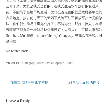
包。理论上讲，映秀重建是全国人民的钱，映秀的任何支出必须
公布于众。尤其是映秀当官的，在映秀生活水平没有恢复过来
前，不能高于当地平均生活，凭什么首先盖的就是政府各单位的
办公地点。按以前打天下的新四军八路军红军解放军共产党的做
法，你们就住简易房里办公好了，不能办公，那好，换人，在艰
苦环境下能办公一样能将映秀建设好的大有人在。可惜大家都知
道，这是我的想像，impossible, right? anyway, 当我啥都没说，只
是困惑！
No related posts.
Views: 107
. Category:
Misc
; Post on
April 6, 2009
.
Post
←
加班加点终于完成了初稿
qt4与fortran 90的连接
→
navigation
Leave a Reply