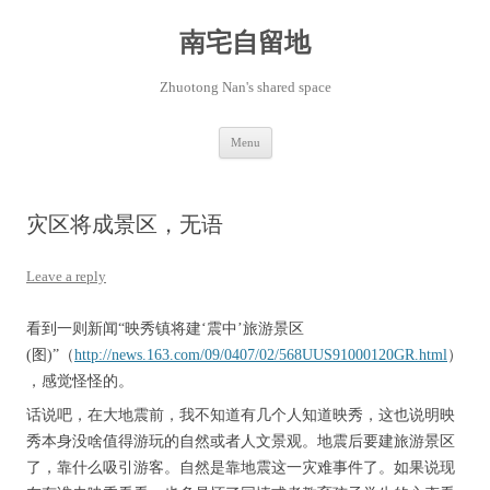
Skip
to
content
南宅自留地
Zhuotong Nan's shared space
Menu
灾区将成景区，无语
Leave a reply
看到一则新闻“映秀镇将建‘震中’旅游景区
(图)”（
http://news.163.com/09/0407/02/568UUS91000120GR.html
）
，感觉怪怪的。
话说吧，在大地震前，我不知道有几个人知道映秀，这也说明映
秀本身没啥值得游玩的自然或者人文景观。地震后要建旅游景区
了，靠什么吸引游客。自然是靠地震这一灾难事件了。如果说现