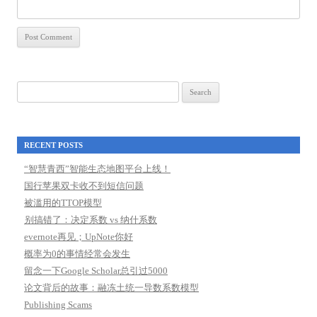
Search
for:
RECENT POSTS
“智慧青西”智能生态地图平台上线！
国行苹果双卡收不到短信问题
被滥用的TTOP模型
别搞错了：决定系数 vs 纳什系数
evernote再见；UpNote你好
概率为0的事情经常会发生
留念一下Google Scholar总引过5000
论文背后的故事：融冻土统一导数系数模型
Publishing Scams