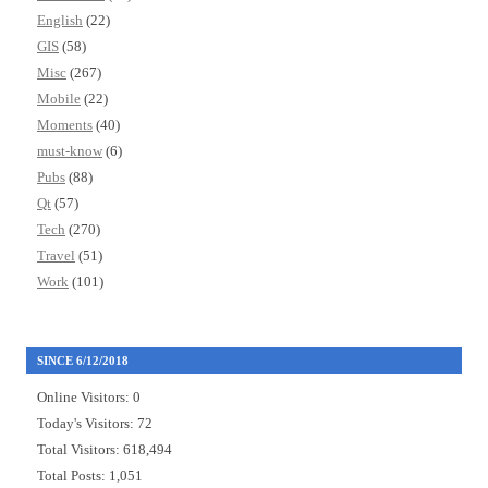
English
(22)
GIS
(58)
Misc
(267)
Mobile
(22)
Moments
(40)
must-know
(6)
Pubs
(88)
Qt
(57)
Tech
(270)
Travel
(51)
Work
(101)
SINCE 6/12/2018
Online Visitors:
0
Today's Visitors:
72
Total Visitors:
618,494
Total Posts:
1,051