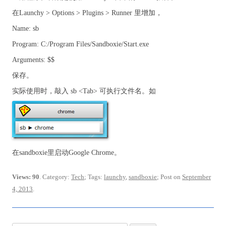
在Launchy > Options > Plugins > Runner 里增加，
Name: sb
Program: C:/Program Files/Sandboxie/Start.exe
Arguments: $$
保存。
实际使用时，敲入 sb <Tab> 可执行文件名。如
在sandboxie里启动Google Chrome。
Views: 90
. Category:
Tech
; Tags:
launchy
,
sandboxie
; Post on
September
4, 2013
.