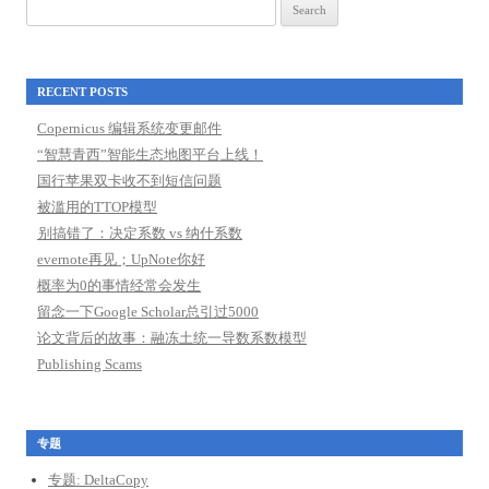
Search
for:
RECENT POSTS
Copernicus 编辑系统变更邮件
“智慧青西”智能生态地图平台上线！
国行苹果双卡收不到短信问题
被滥用的TTOP模型
别搞错了：决定系数 vs 纳什系数
evernote再见；UpNote你好
概率为0的事情经常会发生
留念一下Google Scholar总引过5000
论文背后的故事：融冻土统一导数系数模型
Publishing Scams
专题
专题: DeltaCopy