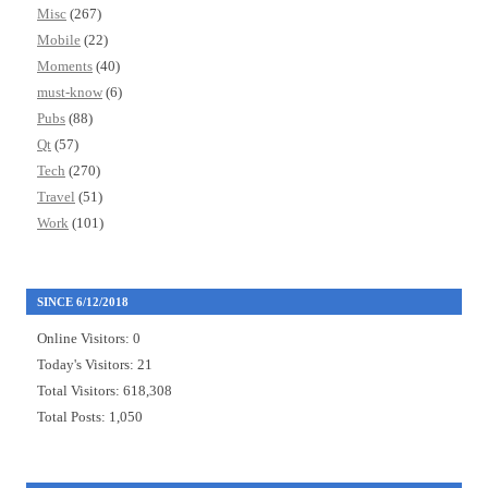
Misc
(267)
Mobile
(22)
Moments
(40)
must-know
(6)
Pubs
(88)
Qt
(57)
Tech
(270)
Travel
(51)
Work
(101)
SINCE 6/12/2018
Online Visitors:
0
Today's Visitors:
21
Total Visitors:
618,308
Total Posts:
1,050