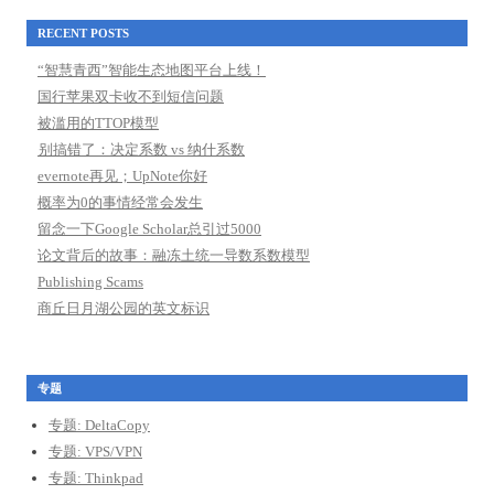
RECENT POSTS
“智慧青西”智能生态地图平台上线！
国行苹果双卡收不到短信问题
被滥用的TTOP模型
别搞错了：决定系数 vs 纳什系数
evernote再见；UpNote你好
概率为0的事情经常会发生
留念一下Google Scholar总引过5000
论文背后的故事：融冻土统一导数系数模型
Publishing Scams
商丘日月湖公园的英文标识
专题
专题: DeltaCopy
专题: VPS/VPN
专题: Thinkpad