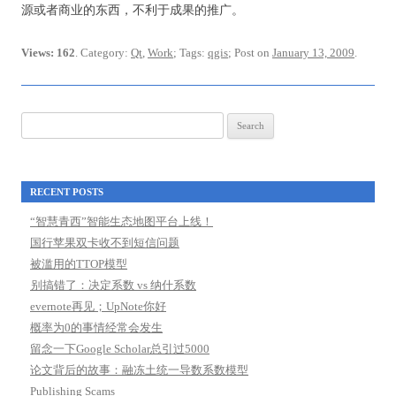
源或者商业的东西，不利于成果的推广。
Views: 162
. Category:
Qt
,
Work
; Tags:
qgis
; Post on
January 13, 2009
.
Search
for:
RECENT POSTS
“智慧青西”智能生态地图平台上线！
国行苹果双卡收不到短信问题
被滥用的TTOP模型
别搞错了：决定系数 vs 纳什系数
evernote再见；UpNote你好
概率为0的事情经常会发生
留念一下Google Scholar总引过5000
论文背后的故事：融冻土统一导数系数模型
Publishing Scams