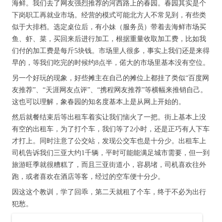
海鲜。我们去了网友强烈推荐的河西路上的春园。春园其实是个
下岗职工再就业市场。经营的模式可能北方人不常见到，有些类
似于大排档。选定桌位后，有小妹（服务员）带着去海鲜市场买
鱼、虾、菜，买回来后进行加工，根据重量收取加工费，比如我
们付的加工费是每斤5块钱。市场里人很多，事实上我们还是来得
早的，等我们吃完的时候约8点半，偌大的市场里基本没有空位。
另一个好玩的现象，好些摊主在自己的摊位上都挂了类似“百度网
友推荐”、“天涯网友点评”、“携程网友推荐”等横幅来推销自己。
这也可以理解，象春园的知名度基本上是从网上开始的。
然后就餐结束后等出租车着实让我们恼火了一把。街上基本上没
有空的出租车，为了打个车，我们等了2小时，还是正巧有人下车
才打上。同时注意了公交站，发现公交车也是十分少。出租车上
司机告诉我们三亚大约1千辆，平时可能能满足城市需要，但一到
旅游旺季就很糟糕了，而且三亚街道小，容易堵，司机喜欢往外
跑，或者喜欢在酒店等客，经过的空车便十分少。
因这这个教训，学了回乖，第二天就租了个车，终于不必为出行
犯愁。