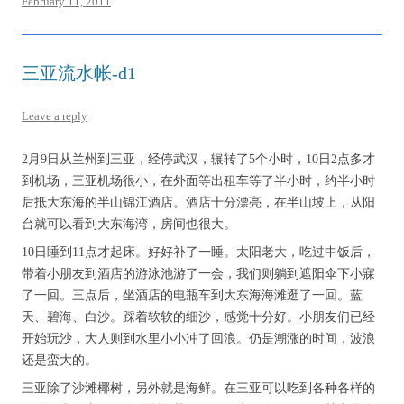
February 11, 2011
.
三亚流水帐-d1
Leave a reply
2月9日从兰州到三亚，经停武汉，辗转了5个小时，10日2点多才
到机场，三亚机场很小，在外面等出租车等了半小时，约半小时
后抵大东海的半山锦江酒店。酒店十分漂亮，在半山坡上，从阳
台就可以看到大东海湾，房间也很大。
10日睡到11点才起床。好好补了一睡。太阳老大，吃过中饭后，
带着小朋友到酒店的游泳池游了一会，我们则躺到遮阳伞下小寐
了一回。三点后，坐酒店的电瓶车到大东海海滩逛了一回。蓝
天、碧海、白沙。踩着软软的细沙，感觉十分好。小朋友们已经
开始玩沙，大人则到水里小小冲了回浪。仍是潮涨的时间，波浪
还是蛮大的。
三亚除了沙滩椰树，另外就是海鲜。在三亚可以吃到各种各样的