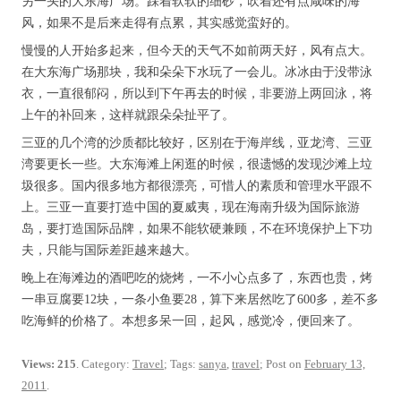
另一头的大东海广场。踩着软软的细砂，吹着还有点咸味的海
风，如果不是后来走得有点累，其实感觉蛮好的。
慢慢的人开始多起来，但今天的天气不如前两天好，风有点大。
在大东海广场那块，我和朵朵下水玩了一会儿。冰冰由于没带泳
衣，一直很郁闷，所以到下午再去的时候，非要游上两回泳，将
上午的补回来，这样就跟朵朵扯平了。
三亚的几个湾的沙质都比较好，区别在于海岸线，亚龙湾、三亚
湾要更长一些。大东海滩上闲逛的时候，很遗憾的发现沙滩上垃
圾很多。国内很多地方都很漂亮，可惜人的素质和管理水平跟不
上。三亚一直要打造中国的夏威夷，现在海南升级为国际旅游
岛，要打造国际品牌，如果不能软硬兼顾，不在环境保护上下功
夫，只能与国际差距越来越大。
晚上在海滩边的酒吧吃的烧烤，一不小心点多了，东西也贵，烤
一串豆腐要12块，一条小鱼要28，算下来居然吃了600多，差不多
吃海鲜的价格了。本想多呆一回，起风，感觉冷，便回来了。
Views: 215
. Category:
Travel
; Tags:
sanya
,
travel
; Post on
February 13,
2011
.