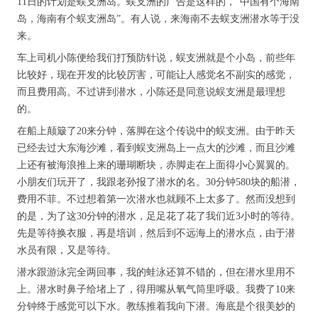
11日的计划是蜈支洲岛。蜈支洲的广告是这样的，“中国有个海南
岛，海南有个蜈支洲岛”。有人说，来海南不去蜈支洲潜水等于没
来。
车上司机小陈便给我们打预防针说，蜈支洲就是个小岛，前些年
比较好，现在开发的比较厉害，可能让人感觉名不副实的感觉，
而且费用高。不过讲到潜水，小陈还是同意说蜈支洲是最理想
的。
在船上颠簸了20来分钟，落脚在这个传说中的蜈支洲。由于昨天
已经去过大东海沙滩，看到蜈支洲岛上一点大的沙滩，而且沙滩
上还有被海浪推上来的珊瑚断块，赤脚走在上面得小心翼翼的。
小朋友们玩开了，我跟老孙报了潜水的名。30分钟580块的船潜，
费用不菲。不过想着第一次潜水也就顾不上太多了。然而没想到
的是，为了这30分钟的潜水，足足花了花了我们近3小时的等待。
先是等待换衣服，再是培训，然后到不远海上的潜水点，由于潜
水员有限，又是等待。
潜水跟游泳完全两回事，我的蛙泳还算不错的，但在潜水里用不
上。潜水时鼻子给堵上了，得用嘴从氧气筒里呼吸。我费了10来
分钟终于感觉可以下水。教练推着我向下潜。海底是个很美妙的