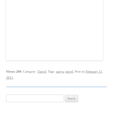
Views: 204
. Category:
Travel
; Tags:
sanya
,
travel
; Post on
February 11,
2011
.
Search
for: