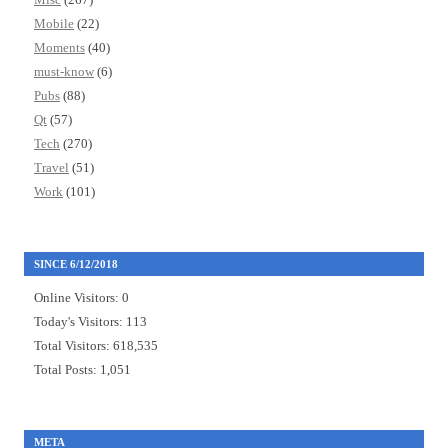
Mobile
(22)
Moments
(40)
must-know
(6)
Pubs
(88)
Qt
(57)
Tech
(270)
Travel
(51)
Work
(101)
SINCE 6/12/2018
Online Visitors:
0
Today's Visitors:
113
Total Visitors:
618,535
Total Posts:
1,051
META