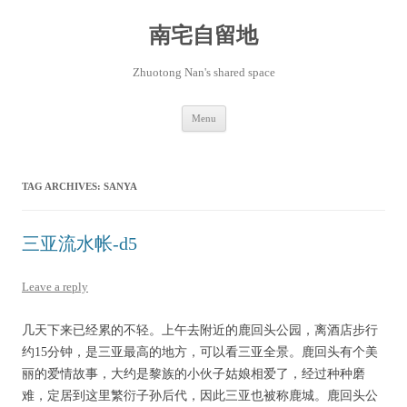
Skip
to
content
南宅自留地
Zhuotong Nan's shared space
Menu
TAG ARCHIVES:
SANYA
三亚流水帐-d5
Leave a reply
几天下来已经累的不轻。上午去附近的鹿回头公园，离酒店步行
约15分钟，是三亚最高的地方，可以看三亚全景。鹿回头有个美
丽的爱情故事，大约是黎族的小伙子姑娘相爱了，经过种种磨
难，定居到这里繁衍子孙后代，因此三亚也被称鹿城。鹿回头公