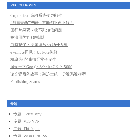
RECENT POSTS
Copernicus 编辑系统变更邮件
“智慧青西”智能生态地图平台上线！
国行苹果双卡收不到短信问题
被滥用的TTOP模型
别搞错了：决定系数 vs 纳什系数
evernote再见；UpNote你好
概率为0的事情经常会发生
留念一下Google Scholar总引过5000
论文背后的故事：融冻土统一导数系数模型
Publishing Scams
专题
专题: DeltaCopy
专题: VPS/VPN
专题: Thinkpad
专题: WORDPRESS