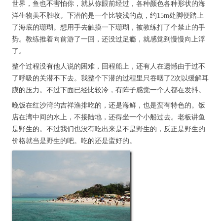
世界，鱼也不害怕你，就从你眼前经过，各种颜色各种形状的海
洋生物美不胜收。下潜的是一个比较浅的点，约15m处脚便踏上
了海底的珊瑚。想用手去触摸一下珊瑚，被教练打了个禁止的手
势。教练推着向前游了一回，还没过足瘾，就感觉到慢慢向上浮
了。
整个过程没有他人说的困难，回程船上，还有人在遗憾由于过不
了呼吸的关潜不下去。我整个下潜的过程里只吞咽了2次以缓解耳
膜的压力。不过下面已经比较冷，有阵子感觉一个人都在发抖。
晚饭在红沙湾的吉祥渔排吃的，还是海鲜，也是蛮有特色的。饭
店在湾中间的水上，不接陆地，还得坐一个小船过去。老板讲鱼
是野生的。不过我们也没有吃出来是不是野生的，反正是野生的
价格就当是野生的吧。吃的还是蛮好的。