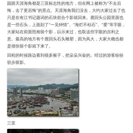
园跟天涯海角都是三亚标志性的地方，但在网上被称为“不去后
悔，去了更后悔”的景点。天涯海角我们没去，大约大家过去了也
只是在有江书记题词的石块前合个影就回来。鹿回头公园里面也
是一些石头，上面刻了“一见钟情”、“海烂不枯石”、“爱”等字眼，
大家站在前面照相留个影，以示来过，也取这些字眼的吉利之
意。最高的地方有个鹿回头石头雕塑，因为风大，大家大概也都
是很快留个影就下来了。
回程的时候路边看到很多猴子，把朵朵兴奋的。经过的游客纷纷
驻步留影。
三亚