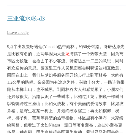
三亚流水帐-d3
Leave a reply
9点半出发去呀诺达(Yanoda)热带雨林，约50分钟路。呀诺达原先
是比较有名的，近两年因为
大
亚
龙
湾搞了一个热带天堂，因为离
市区比较近，被抢去了不少客流。呀诺达是一二三的意思，同时
有欢迎你的意思。园区里工作人员见面都会叫呀诺达相互致意。
园区在山上，我们从梦幻谷服务区开始步行上到雨林谷，大约有
1.2公里的路程。朵朵因为有冰冰为伴，兴致十分大，一路连蹦带
跑从木梯上山，也不喊累。到雨林谷大人都感觉累了，小朋友们
还兴致很大。沿路认识了一些树木，比如过江龙，据说一棵树可
以蜿蜒跨过三座山；比如火烧花，有个美丽的爱情故事；比如绞
杀榕，是寄生在某一树上，并最终绞杀宿主；再比如槟榔、桄
榔、椰子树、芭蕉等典型的热带植物。林区里有小瀑布，大家纷
纷照相，但看过了比如Niagra，壶口等著名瀑布，这些小瀑布更
多是一种点缀，因为水使得林区更为生动。看过亚马逊雨林的一