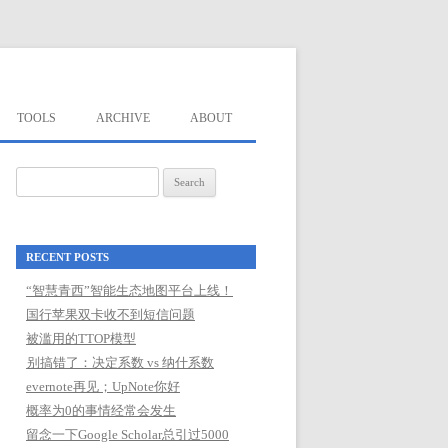
TOOLS
ARCHIVE
ABOUT
Search
for:
RECENT POSTS
“智慧青西”智能生态地图平台上线！
国行苹果双卡收不到短信问题
被滥用的TTOP模型
别搞错了：决定系数 vs 纳什系数
evernote再见；UpNote你好
概率为0的事情经常会发生
留念一下Google Scholar总引过5000