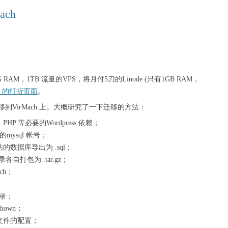
ach
 RAM，1TB 流量的VPS，将月付5刀的Linode (只有1GB RAM，
ch 的打折页面
。
到VirMach 上。大概研究了一下迁移的方法：
、PHP 等必要的Wordpress 依赖；
的mysql 帐号；
网站的数据库导出为 .sql；
目录各自打包为 .tar.gz；
ach；
目录；
own；
hp 等文件的配置；