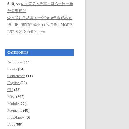
红龙
on
论文背后的故事：融冻土统一导
数系数模型
论文背后的故事：一张2010年青藏高原
冻土图 | 南宅自留地
on
我们关于MODIS
LST 云污染插值的工作
CATEGORIES
Academic
(27)
Cindy
(64)
Conference
(11)
English
(22)
GIS
(58)
Misc
(267)
Mobile
(22)
Moments
(40)
must-know
(6)
Pubs
(88)