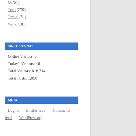
Qt
(57)
Tech
(270)
Travel
(51)
Work
(101)
SINCE 6/12/2018
Online Visitors:
0
Today's Visitors:
46
Total Visitors:
618,214
Total Posts:
1,050
META
Log in
Entries feed
Comments
feed
WordPress.org