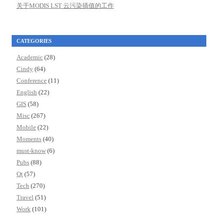
关于MODIS LST 云污染插值的工作
CATEGORIES
Academic
(28)
Cindy
(64)
Conference
(11)
English
(22)
GIS
(58)
Misc
(267)
Mobile
(22)
Moments
(40)
must-know
(6)
Pubs
(88)
Qt
(57)
Tech
(270)
Travel
(51)
Work
(101)