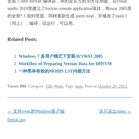
安装了intel fortran 编译器，用的是官方的30天试用版。在visual
studio 2010里建立了fortran console application项目，将swat 2005里
的全部*.f 加到里面。同样重新生成 parm.mod，并修改了main.f
（同上），编译，试运行，可以用。
Related Posts:
Windows 7 多用户模式下安装AVSWAT 2005
Workflow of Preparing Stream Data for DHSVM
一种简单有效的MODIS LST内插方法
Views: 800
. Category:
GIS
,
Work
; Tags:
swat
; Post on
October 20, 2011
.
Post
←
支持rsync的Windows客户端
冰川冻土paper
→
navigation
DeltaCopy