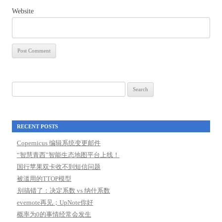
Website
Search
for:
RECENT POSTS
Copernicus 编辑系统变更邮件
“智慧青西”智能生态地图平台上线！
国行苹果双卡收不到短信问题
被滥用的TTOP模型
别搞错了：决定系数 vs 纳什系数
evernote再见；UpNote你好
概率为0的事情经常会发生