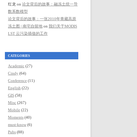
红龙
on
论文背后的故事：融冻土统一导
数系数模型
论文背后的故事：一张2010年青藏高原
冻土图 | 南宅自留地
on
我们关于MODIS
LST 云污染插值的工作
CATEGORIES
Academic
(27)
Cindy
(64)
Conference
(11)
English
(22)
GIS
(58)
Misc
(267)
Mobile
(22)
Moments
(40)
must-know
(6)
Pubs
(88)