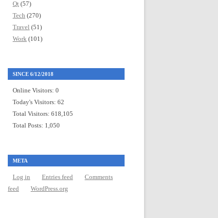
Qt
(57)
Tech
(270)
Travel
(51)
Work
(101)
SINCE 6/12/2018
Online Visitors:
0
Today's Visitors:
62
Total Visitors:
618,105
Total Posts:
1,050
META
Log in
Entries feed
Comments
feed
WordPress.org