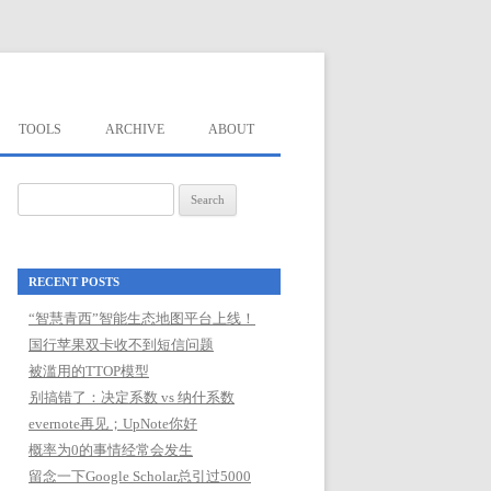
TOOLS
ARCHIVE
ABOUT
Search
for:
RECENT POSTS
“智慧青西”智能生态地图平台上线！
国行苹果双卡收不到短信问题
被滥用的TTOP模型
别搞错了：决定系数 vs 纳什系数
evernote再见；UpNote你好
概率为0的事情经常会发生
留念一下Google Scholar总引过5000