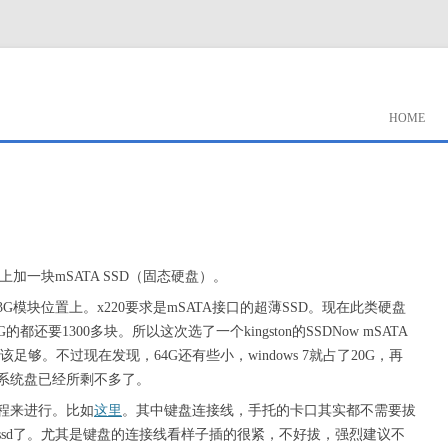
HOME
上加一块mSATA SSD（固态硬盘）。
模块位置上。x220要求是mSATA接口的超薄SSD。现在此类硬盘
列 80G的都还要1300多块。所以这次选了一个kingston的SSDNow mSATA
，也该足够。不过现在发现，64G还有些小，windows 7就占了20G，再
大头下来，系统盘已经所剩不多了。
程来进行。比如
这里
。其中键盘连接线，手托的卡口其实都不需要拔
ssd了。尤其是键盘的连接线看样子插的很紧，不好拔，强烈建议不