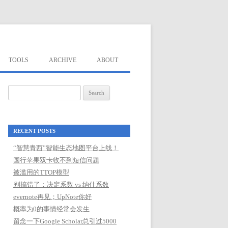
TOOLS
ARCHIVE
ABOUT
Search
for:
RECENT POSTS
“智慧青西”智能生态地图平台上线！
国行苹果双卡收不到短信问题
被滥用的TTOP模型
别搞错了：决定系数 vs 纳什系数
evernote再见；UpNote你好
概率为0的事情经常会发生
留念一下Google Scholar总引过5000