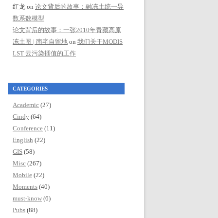
红龙
on
论文背后的故事：融冻土统一导
数系数模型
论文背后的故事：一张2010年青藏高原
冻土图 | 南宅自留地
on
我们关于MODIS
LST 云污染插值的工作
CATEGORIES
Academic
(27)
Cindy
(64)
Conference
(11)
English
(22)
GIS
(58)
Misc
(267)
Mobile
(22)
Moments
(40)
must-know
(6)
Pubs
(88)