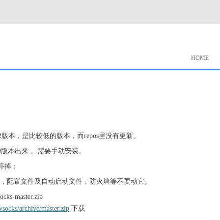
HOME
s服务是2.8.2版本，是比较低的版本，而repos里没有更新。
on的3.0版本出来 。需要手动安装。
务先停掉；
cks 将原卸载掉，配置文件及自动启动文件，防火墙等不要动它。
ocks-master.zip
socks/archive/master.zip
下载