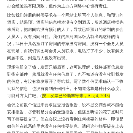
办会经验很有限所致，但作为主办方网络中心也有责任。
比如我们注册的时候要求在一个网站上填写个人信息，和预订的
酒店，结果预订酒店的信息根本没有交到酒店，所以酒店根据先
来后到，把房间给没有预订的人了，导致已经预订的后到的参会
人员因，没有房间可住。我住的黑河国际饭店就出现这样的情
况，24日十几名预订了房间的专家没有房间。没有一个会务人员
在现场，而我们试图与会务人员联系，电话打了不少，没有解决
问题不说，到最后人也没有出现。
现场注册交了钱，发票只能后寄，这可以理解，我将邮寄信息发
到指定邮件，然后就没有任何信息了，也不知道有没有收到我发
的信息，有没有将发票开了寄给我。写了数个信要求确认一下收
到我的信息，也没有得到任何回应。不知道这算是种什么态度。
可能对方太忙吧。(
按：发票已经顺丰寄来，Aug 4, 2018)
会议之前数个信过来要求提交报告报告，说不提交摘要就不能给
安排报告，尽管我是分会的受邀报告，但还是听话的花了点时间
写了摘要提交了。但在会议上没有看到任何摘要的材料，即便是
微信的在线系统里也没有任何摘要信息。请问这些摘要提交上去