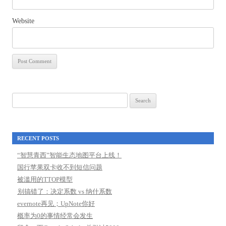
Website
Search
for:
RECENT POSTS
“智慧青西”智能生态地图平台上线！
国行苹果双卡收不到短信问题
被滥用的TTOP模型
别搞错了：决定系数 vs 纳什系数
evernote再见；UpNote你好
概率为0的事情经常会发生