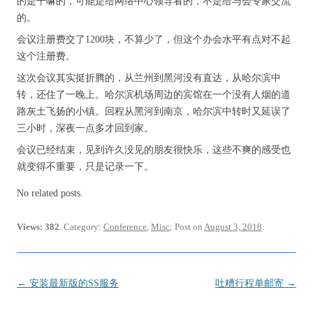
的是干嘛的，可能是给网络中心领导看的，不是给与会专家交流
的。
会议注册费交了1200块，不算少了，但这个办会水平有点对不起
这个注册费。
这次会议其实挺折腾的，从兰州到黑河没有直达，从哈尔滨中
转，还住了一晚上。哈尔滨机场周边的宾馆在一个没有人烟的道
路灰土飞扬的小镇。回程从黑河到南京，哈尔滨中转时又延误了
三小时，深夜一点多才回到家。
会议已经结束，见到许久没见的朋友很快乐，这些不爽的感受也
就变得不重要，只是记录一下。
No related posts.
Views: 382
. Category:
Conference
,
Misc
; Post on
August 3, 2018
.
Post
←
安装最新版的SS服务
吐糟行程单邮寄
→
navigation