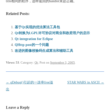
title相同的程序，这样返回的handler未必正确。
Related Posts:
基于Qt实现的优法算法工具包
Qt转换为LGPL许可协议对商业和政府用户的启示
Qt integration for Eclipse
QHttp post的一个问题
改进的图像校验码生成算法和辅助工具
Views: 53
. Category:
Qt
; Post on
September 3, 2005
.
Post
←
qDebug()引起的一连串free溢
STAR WARS in ASCII
→
navigation
出
Leave a Reply