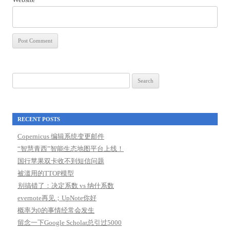
Search
for:
RECENT POSTS
Copernicus 编辑系统变更邮件
“智慧青西”智能生态地图平台上线！
国行苹果双卡收不到短信问题
被滥用的TTOP模型
别搞错了：决定系数 vs 纳什系数
evernote再见；UpNote你好
概率为0的事情经常会发生
留念一下Google Scholar总引过5000