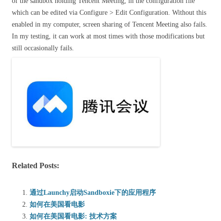
of the sandbox holding Tencent Meeting, in the configuration file
which can be edited via Configure > Edit Configuration. Without this
enabled in my computer, screen sharing of Tencent Meeting also fails.
In my testing, it can work at most times with those modifications but
still occasionally fails.
Related Posts:
通过Launchy启动Sandboxie下的应用程序
如何在美国看电影
如何在美国看电影: 技术方案