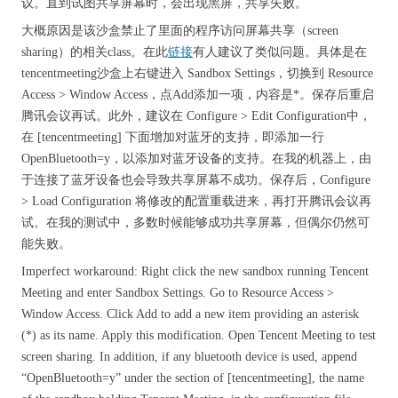
议。直到试图共享屏幕时，会出现黑屏，共享失败。
大概原因是该沙盒禁止了里面的程序访问屏幕共享（screen
sharing）的相关class。在此
链接
有人建议了类似问题。具体是在
tencentmeeting沙盒上右键进入 Sandbox Settings，切换到 Resource
Access > Window Access，点Add添加一项，内容是*。保存后重启
腾讯会议再试。此外，建议在 Configure > Edit Configuration中，
在 [tencentmeeting] 下面增加对蓝牙的支持，即添加一行
OpenBluetooth=y，以添加对蓝牙设备的支持。在我的机器上，由
于连接了蓝牙设备也会导致共享屏幕不成功。保存后，Configure
> Load Configuration 将修改的配置重载进来，再打开腾讯会议再
试。在我的测试中，多数时候能够成功共享屏幕，但偶尔仍然可
能失败。
Imperfect workaround: Right click the new sandbox running Tencent
Meeting and enter Sandbox Settings. Go to Resource Access >
Window Access. Click Add to add a new item providing an asterisk
(*) as its name. Apply this modification. Open Tencent Meeting to test
screen sharing. In addition, if any bluetooth device is used, append
“OpenBluetooth=y” under the section of [tencentmeeting], the name