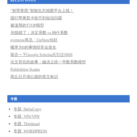
RECENT POSTS
“智慧青西”智能生态地图平台上线！
国行苹果双卡收不到短信问题
被滥用的TTOP模型
别搞错了：决定系数 vs 纳什系数
evernote再见；UpNote你好
概率为0的事情经常会发生
留念一下Google Scholar总引过5000
论文背后的故事：融冻土统一导数系数模型
Publishing Scams
商丘日月湖公园的英文标识
专题
专题: DeltaCopy
专题: VPS/VPN
专题: Thinkpad
专题: WORDPRESS