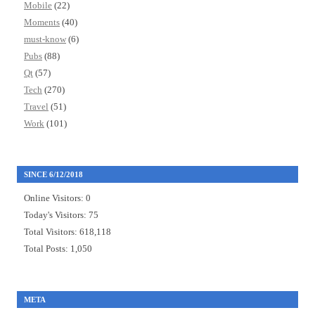
Mobile
(22)
Moments
(40)
must-know
(6)
Pubs
(88)
Qt
(57)
Tech
(270)
Travel
(51)
Work
(101)
SINCE 6/12/2018
Online Visitors:
0
Today's Visitors:
75
Total Visitors:
618,118
Total Posts:
1,050
META