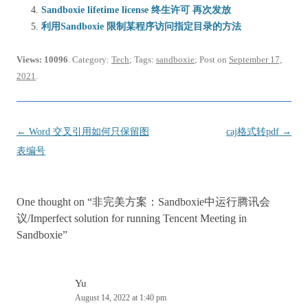
Sandboxie lifetime license 终生许可 再次发放
利用Sandboxie 限制某程序访问指定目录的方法
Views: 10096
. Category:
Tech
; Tags:
sandboxie
; Post on
September 17,
2021
.
Post
←
Word 交叉引用如何只保留图
caj格式转pdf
→
navigation
表编号
One thought on “
非完美方案：Sandboxie中运行腾讯会
议/Imperfect solution for running Tencent Meeting in
Sandboxie
”
Yu
August 14, 2022 at 1:40 pm