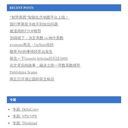
RECENT POSTS
“智慧青西”智能生态地图平台上线！
国行苹果双卡收不到短信问题
被滥用的TTOP模型
别搞错了：决定系数 vs 纳什系数
evernote再见；UpNote你好
概率为0的事情经常会发生
留念一下Google Scholar总引过5000
论文背后的故事：融冻土统一导数系数模型
Publishing Scams
商丘日月湖公园的英文标识
专题
专题: DeltaCopy
专题: VPS/VPN
专题: Thinkpad