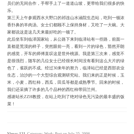
员们的无间合作，手帮手上了一道道山坡，更带给我们很多的快
乐。
第三天上午参观西水大野口的祁连山水涵院生态站，吃到一顿浓
香扑鼻的羊肉汤。女士们都顾不上保持身材，又吃了一大碗。大
家都说这是这几天来最好吃的一顿了。
此后坐车到临泽国家站，从公路下来到临泽站有一些路，前面一
直都是荒漠的样子，突然眼前一亮，看到一片的绿色，豁然开朗
的感觉，开车的师傅直叹这是世外桃源。我是第三次来，感觉不
是很强烈，随车的几位女士已经很长时间没有看到这么大片的绿
色了，雀跃的不成。经过30来年的努力，临泽站已经是西部农业
生态，治沙的一个大型综合观测研究站。我们来的正是时候，玉
米，小麦，西红柿，西瓜，田瓜等都是成熟季节。回来的时候，
我们还采摘了许多的几个品种的西红柿带回兰州。
感谢站长ZZH教授，在站上吃到了绝对绿色无污染的最丰盛的饭
菜！
Views: 121
. Category:
Work
; Post on
July 25, 2006
.