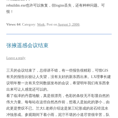
rebuildm.exe也许可以恢复，但logins丢失，还有种种问题。可
恨！
Views: 64
. Category:
Work
; Post on
August 3, 2006
.
张掖遥感会议结束
Leave a reply
三天的会议结束了，总得讲不错，有一些报告很精彩，可惜GIS
有关的报告比较让人失望，没有太好的新东西出来。LX理事长建
议明年整一次有关空间数据发布的会议，希望明年我们有东西拿
出来可让人感觉还可以的。
看了临泽的丹霞地貌，真是很漂亮，色彩的条纹无不彰显自然的
伟大力量。每每站在这些自然杰作前，想着人是如此的渺小，由
此更是赞叹不已。兰大L老师介绍这是第三纪形成的岩石经流水
冲蚀形成。参观期间下着小雨，泥泞不堪的小道尽管很辛苦，队