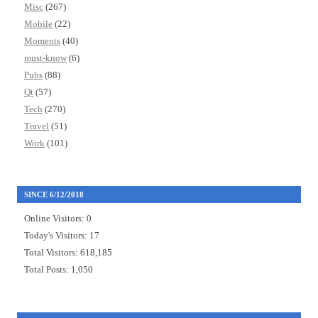
Misc
(267)
Mobile
(22)
Moments
(40)
must-know
(6)
Pubs
(88)
Qt
(57)
Tech
(270)
Travel
(51)
Work
(101)
SINCE 6/12/2018
Online Visitors:
0
Today's Visitors:
17
Total Visitors:
618,185
Total Posts:
1,050