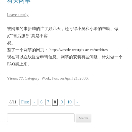
有关网筝
Leave a reply
被网筝的事折腾的忙了好几天，还亏得小吴和小潘的帮助。做
好“售后服务”真是不容
易。
整了一个网筝的网页： http://westdc.westgis.ac.cn/netkites
现在可以在线提交申请信息。网筝的安装有些问题，计划做一个
FAQ搁上来。
Views: 77
. Category:
Work
; Post on
April 21, 2006
.
Post
8/11
First
«
6
7
8
9
10
»
navigation
Search
for: