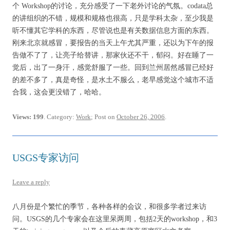
个 Workshop的讨论，充分感受了一下老外讨论的气氛。codata总
的讲组织的不错，规模和规格也很高，只是学科太杂，至少我是
听不懂其它学科的东西，尽管说也是有关数据信息方面的东西。
刚来北京就感冒，要报告的当天上午尤其严重，还以为下午的报
告做不了了，让亮子给替讲，那家伙还不干，郁闷。好在睡了一
觉后，出了一身汗，感觉舒服了一些。回到兰州居然感冒已经好
的差不多了，真是奇怪，是水土不服么，老早感觉这个城市不适
合我，这会更没错了，哈哈。
Views: 199
. Category:
Work
; Post on
October 26, 2006
.
USGS专家访问
Leave a reply
八月份是个繁忙的季节，各种各样的会议，和很多学者过来访
问。USGS的几个专家会在这里呆两周，包括2天的workshop，和3