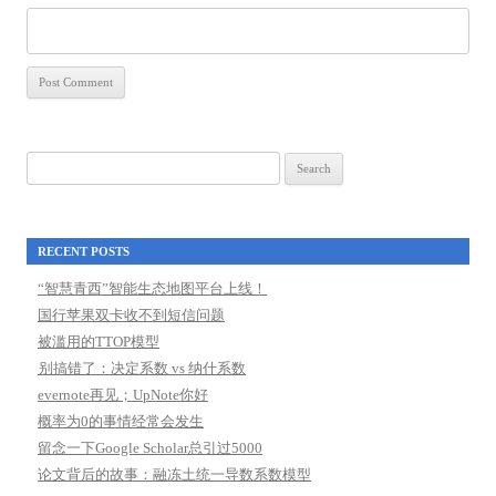
Search
for:
RECENT POSTS
“智慧青西”智能生态地图平台上线！
国行苹果双卡收不到短信问题
被滥用的TTOP模型
别搞错了：决定系数 vs 纳什系数
evernote再见；UpNote你好
概率为0的事情经常会发生
留念一下Google Scholar总引过5000
论文背后的故事：融冻土统一导数系数模型