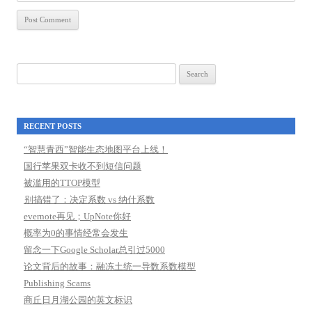
Search
for:
RECENT POSTS
“智慧青西”智能生态地图平台上线！
国行苹果双卡收不到短信问题
被滥用的TTOP模型
别搞错了：决定系数 vs 纳什系数
evernote再见；UpNote你好
概率为0的事情经常会发生
留念一下Google Scholar总引过5000
论文背后的故事：融冻土统一导数系数模型
Publishing Scams
商丘日月湖公园的英文标识