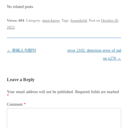
No related posts.
Views: 404
. Category:
must-know
; Tags:
household
; Post on
October 26,
2022
.
Post
←
审稿人与期刊
error 2102: detection error of ssd
navigation
on x270
→
Leave a Reply
Your email address will not be published.
Required fields are marked
*
Comment
*