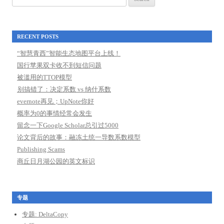
for:
RECENT POSTS
“智慧青西”智能生态地图平台上线！
国行苹果双卡收不到短信问题
被滥用的TTOP模型
别搞错了：决定系数 vs 纳什系数
evernote再见；UpNote你好
概率为0的事情经常会发生
留念一下Google Scholar总引过5000
论文背后的故事：融冻土统一导数系数模型
Publishing Scams
商丘日月湖公园的英文标识
专题
专题: DeltaCopy