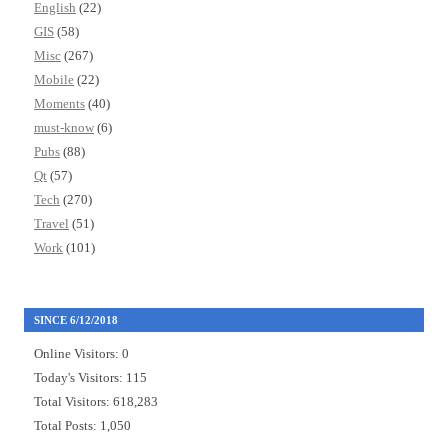
English
(22)
GIS
(58)
Misc
(267)
Mobile
(22)
Moments
(40)
must-know
(6)
Pubs
(88)
Qt
(57)
Tech
(270)
Travel
(51)
Work
(101)
SINCE 6/12/2018
Online Visitors:
0
Today's Visitors:
115
Total Visitors:
618,283
Total Posts:
1,050