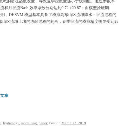
流域的潜在蒸散发量，导致夏季径流量远小于观测值。通过参数率
流和月径流Nash 效率系数分别达到0.72 和0.87；而模型验证期
4 。结果表明，DHSVM 模型基本具备了模拟高寒山区流域降水－径流过程的
高寒山区流域土壤的冻融过程的刻画，春季径流的模拟精度明显受到影
文文章
e
,
hydrology
,
modelling
,
paper
; Post on
March 12, 2019
.