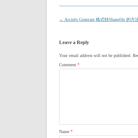
Post
←
Arcinfo Generate 格式转Shapefile 的方
navigation
Leave a Reply
Your email address will not be published.
Re
Comment
*
Name
*