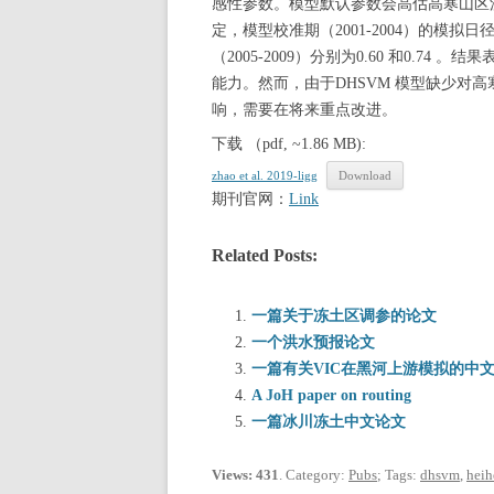
感性参数。模型默认参数会高估高寒山区
定，模型校准期（2001-2004）的模拟日径
（2005-2009）分别为0.60 和0.7
能力。然而，由于DHSVM 模型缺少对
响，需要在将来重点改进。
下载 （pdf, ~1.86 MB):
zhao et al. 2019-ligg
Download
期刊官网：
Link
Related Posts:
一篇关于冻土区调参的论文
一个洪水预报论文
一篇有关VIC在黑河上游模拟的中
A JoH paper on routing
一篇冰川冻土中文论文
Views: 431
. Category:
Pubs
; Tags:
dhsvm
,
heih