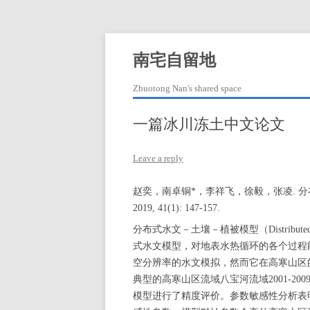
Skip
to
content
南宅自留地
Zhuotong Nan's shared space
一篇冰川冻土中文论文
Leave a reply
赵奕，南卓铜*，李祥飞，徐毅，张凌. 分
2019, 41(1): 147-157.
分布式水文－土壤－植被模型（Distributed Hy
式水文模型，对地表水热循环的各个过程
空分辨率的水文模拟，然而它在高寒山区的
典型的高寒山区流域八宝河流域2001-2
模型进行了精度评价。参数敏感性分析表