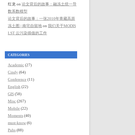
红龙
on
论文背后的故事：融冻土统一导
数系数模型
论文背后的故事：一张2010年青藏高原
冻土图 | 南宅自留地
on
我们关于MODIS
LST 云污染插值的工作
CATEGORIES
Academic
(27)
Cindy
(64)
Conference
(11)
English
(22)
GIS
(58)
Misc
(267)
Mobile
(22)
Moments
(40)
must-know
(6)
Pubs
(88)