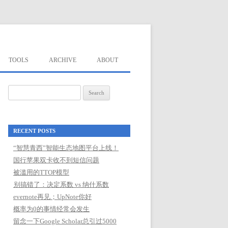
TOOLS
ARCHIVE
ABOUT
Search
for:
RECENT POSTS
“智慧青西”智能生态地图平台上线！
国行苹果双卡收不到短信问题
被滥用的TTOP模型
别搞错了：决定系数 vs 纳什系数
evernote再见；UpNote你好
概率为0的事情经常会发生
留念一下Google Scholar总引过5000