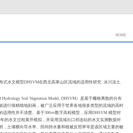
HOME
布式水文模型DHSVM在西北高寒山区流域的适用性研究. 冰川冻土.
drology Soil Vegetation Model, DHSVM）是基于栅格离散的分布
能进行很精细地刻画，被广泛应用于世界各地很多类型的流域的高时
适用性并不清楚。基于300ｍ数字高程模型，应用DHSVM 模型对
009年的水文过程展开模拟，并采用流域出口祁连站的水文实测数据对
明，土壤横向导水率、田间持水量和植被反照率等是该区域主要的敏