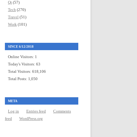
Qt
(57)
Tech
(270)
Travel
(51)
Work
(101)
SINCE 6/12/2018
Online Visitors:
1
Today's Visitors:
63
Total Visitors:
618,106
Total Posts:
1,050
META
Log in
Entries feed
Comments
feed
WordPress.org