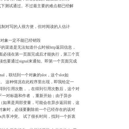
e模式下测试通过。不过最主要的难点都已经解
制，这种机制对写的人很方便，但对阅读的人估计
Http对象一定不能已经销毁
顺序的渠道是无法知道什么时候http返回信息，
面必须在第一页面完成后才能执行，第三个页
要通过signal来通知。即第一个页面完成
al，联结到一个对象的slot，这个slot如
出错。 这种情况在此程序里出现，即我给定一
得到引用次数，，在得到引用次数后，这个对
续给出下一对标题和作者 ，重新开始；由于异步
（如果是局部变量，可能会在异步返回前，这
个对象时，必须要删除前一个已经存在的该对
tex共享冲突。 试了很长时间，找到一个折衷