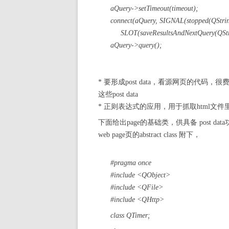
aQuery->setTimeout(timeout);
connect(aQuery, SIGNAL(stopped(QString
SLOT(saveResultsAndNextQuery(QStr
aQuery->query();
* 要形成post data，看源网页的代码，很费劲，
这些post data
* 正则表达式的应用，用于抓取html文
下面给出page的基础类，供具备 post da
web page页的abstract class 附下，
#pragma once
#include <QObject>
#include <QFile>
#include <QHttp>
class QTimer;