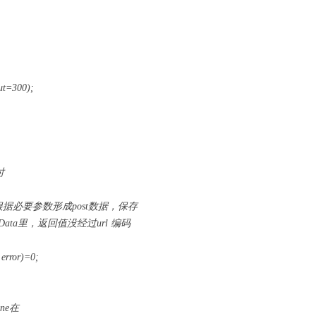
out=300);
时
a()=0; //根据必要参数形成post数据，保存
返回值没经过url 编码
 error)=0;
one在