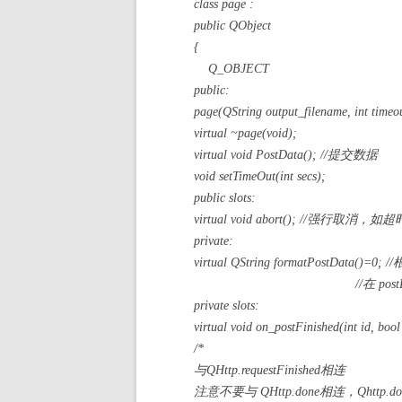
class page :
public QObject
{
Q_OBJECT
public:
page(QString output_filename, int time
virtual ~page(void);
virtual void PostData(); //提交数据
void setTimeOut(int secs);
public slots:
virtual void abort(); //强行取消，如超
private:
virtual QString formatPostDat
//在 postData里，
private slots:
virtual void on_postFinished(int id, bool
/*
与QHttp.requestFinished相连
注意不要与 QHttp.done相连，Qhttp.d