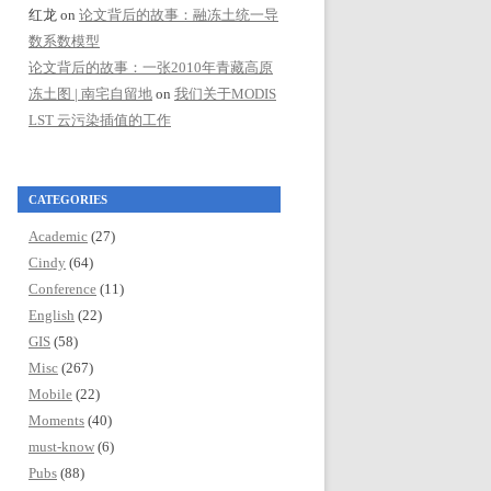
红龙
on
论文背后的故事：融冻土统一导
数系数模型
论文背后的故事：一张2010年青藏高原
冻土图 | 南宅自留地
on
我们关于MODIS
LST 云污染插值的工作
CATEGORIES
Academic
(27)
Cindy
(64)
Conference
(11)
English
(22)
GIS
(58)
Misc
(267)
Mobile
(22)
Moments
(40)
must-know
(6)
Pubs
(88)