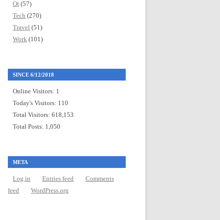
Qt
(57)
Tech
(270)
Travel
(51)
Work
(101)
SINCE 6/12/2018
Online Visitors:
1
Today's Visitors:
110
Total Visitors:
618,153
Total Posts:
1,050
META
Log in
Entries feed
Comments
feed
WordPress.org