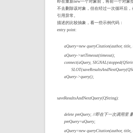
即在重新new一个对象前，将前一个对象指
不去删除该对象，但在经过一次循环后，
引用异常。
描述的比较抽象，看一些示例代码：
entry point:
aQuery=new queryCitation(author, title, 
aQuery->setTimeout(timeout);
connect(aQuery, SIGNAL(stopped(QString
SLOT(saveResultsAndNextQuery(QStr
aQuery->query();
saveResultsAndNextQuery(QString):
delete preQuery; //即在下一次调用里
preQuery=aQuery;
aQuery=new queryCitation(author, title, 