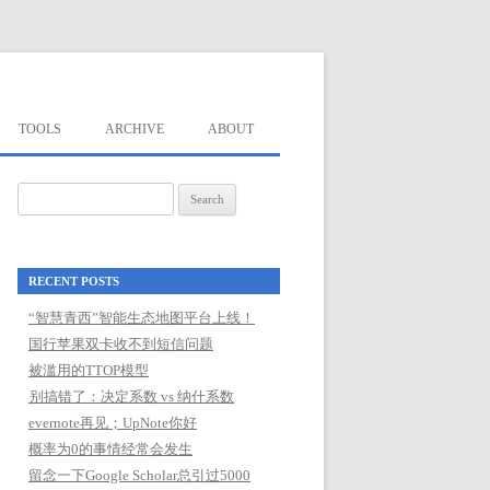
TOOLS
ARCHIVE
ABOUT
Search
for:
RECENT POSTS
“智慧青西”智能生态地图平台上线！
国行苹果双卡收不到短信问题
被滥用的TTOP模型
别搞错了：决定系数 vs 纳什系数
evernote再见；UpNote你好
概率为0的事情经常会发生
留念一下Google Scholar总引过5000