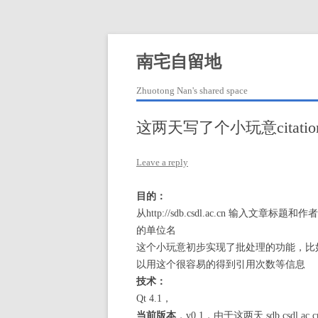
Skip
to
content
南宅自留地
Zhuotong Nan's shared space
这两天写了个小玩意citationSe
Leave a reply
目的：
从http://sdb.csdl.ac.cn 输入
的单位名
这个小玩意初步实现了批处理的功能，比
以用这个很容易的得到引用次数等信息
技术：
Qt 4.1，
当前版本
，v0.1，由于这两天 sdb.csd