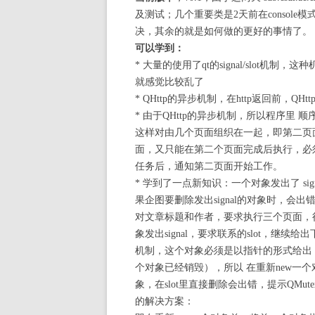
及测试；几个重要类是2天前在consol
决，其余的就是如何做的更好的事情了。
可以学到：
* 大量的使用了qt的signal/slot机
就感觉比较乱了
* QHttp的异步机制，在http返回前，Q
* 由于QHttp的异步机制，所以程序里 
这样对由几个页面组织在一起，即第二页
面，又只能在第二个页面完成后执行，必须也
任务后，通知第二页面开始工作。
* 学到了一点新知识：一个对象发出了 sign
果企图要删除发出signal的对象时，会
对文章标题和作者，要求执行三个页面，
象发出signal，要求联系的slot，继
机制，这个对象必须是以指针的形式给出
个对象已经销毁），所以 在重新new一
象，在slot里直接删除会出错，提示QMu
的解决方案：