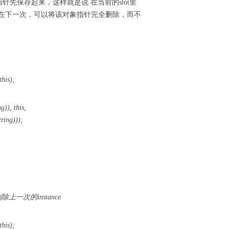
针先保存起来，这样就是说 在当前的slot里
在下一次，可以将该对象指针完全删除，而不
this);
)), this,
ing)));
 删除上一次的instance
this);