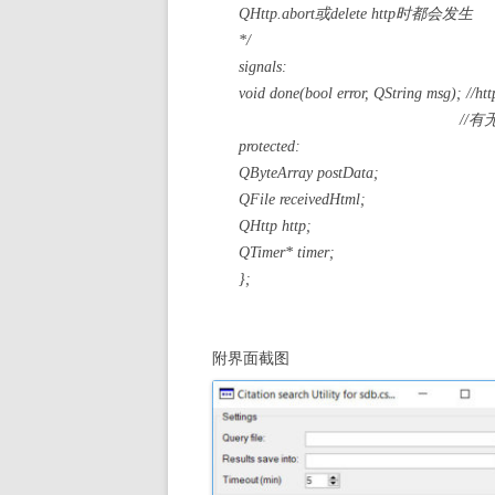
QHttp.abort或delete http时都会发生
*/
signals:
void done(bool error, QString msg);
//有无错
protected:
QByteArray postData;
QFile receivedHtml;
QHttp http;
QTimer* timer;
};
附界面截图