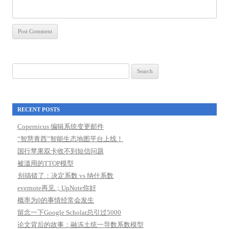
Search
for:
RECENT POSTS
Copernicus 编辑系统变更邮件
“智慧青西”智能生态地图平台上线！
国行苹果双卡收不到短信问题
被滥用的TTOP模型
别搞错了：决定系数 vs 纳什系数
evernote再见；UpNote你好
概率为0的事情经常会发生
留念一下Google Scholar总引过5000
论文背后的故事：融冻土统一导数系数模型