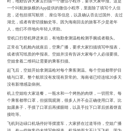
时，地勤告诉大家去扫描一个微信小程序，要求大家申报。这是
一个叫航旅纵横的App提供的微信小程序，里面除了填写个人信
息，还包括填写航班 、座位等信息，以及确认否去过国外、去过
湖北，或者有密切接触史等。因为海南回去的旅客不少是老年
人，他们不停地向年轻人求助。
登机口扫登机牌进来后，有地勤拿测温枪检测手腕或者额头。
正常在飞机舱内就座后，空乘广播，要求大家扫描填写申报表，
或者填写纸质的申报表。空姐并没有告诉大家每个人必须要填。
空姐拿着二维码让需要的乘客扫描。
起飞后，空姐开始拿测温枪对每个乘客测温。每个空姐都带护目
镜与口罩。整个航班没有发现有异常的。海南省已经连续20多天
没有新增感染病例。
机上空姐给大家送餐，一瓶水和一个烤热的肉饼，一切照常。每
个乘客都带口罩，但据我观测，很多人并不会正确使用口罩。比
如露鼻子，手摸了口罩后再揉眼睛，以及手拉下口罩后抓着饼直
接吃等。
飞机到达碌口机场停好等摆渡车，大家挤在过道等待，空姐广播
说，有一些旅客仍未填写申报表，机场地面方不让下飞机。因为