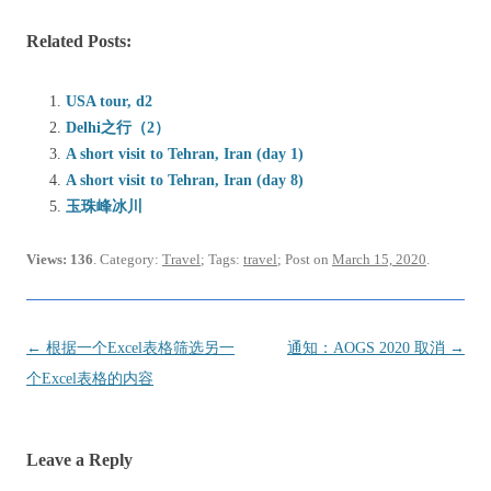
Related Posts:
USA tour, d2
Delhi之行（2）
A short visit to Tehran, Iran (day 1)
A short visit to Tehran, Iran (day 8)
玉珠峰冰川
Views: 136
. Category:
Travel
; Tags:
travel
; Post on
March 15, 2020
.
Post
←
根据一个Excel表格筛选另一
通知：AOGS 2020 取消
→
navigation
个Excel表格的内容
Leave a Reply