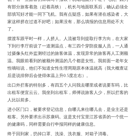
有部分旅客着急（赶着高铁），机长与地面联系后，确认必须全
部填写好才能一同下飞机。我有点疑惑，如果有潜在感染者，大
家这样挤在过道不好吧；如果没有，那么填报的信息用处不大
了。
摆渡车跟平时一样，人挤人。人流被导到提取行李方向，在大家
下到行李厅前设了一道测温点，有三四个穿防疫服人员，一人通
过摄像头红外监测经过的旅客体温，发现异常的旅客再人工测额
温。我眼前看到的被额外测温的几个都是女性。我前面一老年女
性嘀咕说，他们不知道女性生理周期原本体温就高（我大概查证
后是说排卵后会使得体温上升0.5度左右）。
出口外拦客的特别多，有四五个人问我去哪里或者说要车吗，比
出租车便宜云云。我坐到出租车，师傅说旅客人少，所以拦客的
人比以前多。
进小区门口，被要求登记信息，自哪儿来往哪儿去，是业主还是
租客。另外要求出示苏康码。这是支付宝里江苏省弄的一个统一
的健康码，同样需要自行申报同样的健康信息。
终于回到家，扔掉口罩、洗澡、洗衣服、对箱子消毒。